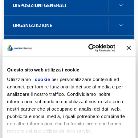
DISPO
DISPOSIZIONI GENERALI
GENE
ORGA
ORGANIZZAZIONE
CONS
CONSULENTI E COLLABORATORI
E
COLL
PERS
PERSONALE
Questo sito web utilizza i cookie
Utilizziamo i
cookie
per personalizzare contenuti ed
PERF
PERFORMANCE
annunci, per fornire funzionalità dei social media e per
analizzare il nostro traffico. Condividiamo inoltre
informazioni sul modo in cui utilizza il nostro sito con i
Ammontare complessivo dei premi
nostri partner che si occupano di analisi dei dati web,
pubblicità e social media, i quali potrebbero combinarle
SELE
con altre informazioni che ha fornito loro o che hanno
SELEZIONE DEL PERSONALE
DEL
raccolto dal suo utilizzo dei loro servizi.