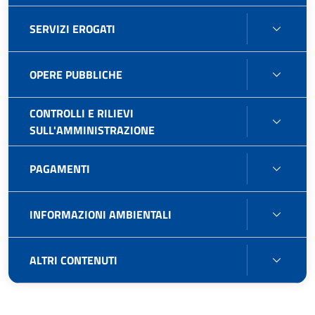
E
SERVI
SERVIZI EROGATI
GEST
EROG
PATR
OPER
OPERE PUBBLICHE
PUBB
CONTROLLI E RILIEVI
CONT
SULL'AMMINISTRAZIONE
E
RILIEV
PAGA
PAGAMENTI
SULL'
INFO
INFORMAZIONI AMBIENTALI
AMBIE
ALTRI
ALTRI CONTENUTI
CONT