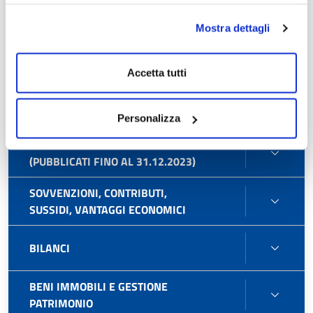
PERS
ENTI
ENTI CONTROLLATI
Mostra dettagli
CONT
ATTIV
ATTIVITÀ E PROCEDIMENTI
Accetta tutti
E
PROC
BAND
BANDI DI GARA E CONTRATTI
Personalizza
DI
GARA
BANDI DI GARA E CONTRATTI
BAND
E
(PUBBLICATI FINO AL 31.12.2023)
DI
CONT
GARA
SOVVENZIONI, CONTRIBUTI,
SOVVE
E
SUSSIDI, VANTAGGI ECONOMICI
CONTR
CONT
SUSSI
(PUBB
BILAN
BILANCI
VANT
FINO
ECON
AL
BENI IMMOBILI E GESTIONE
31.12
BENI
PATRIMONIO
IMMOB