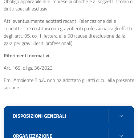
Obbligo applicabile alle imprese pubbliche e ai soggetti titolari di
diritti speciali esclusivi.
Atti eventualmente adottati recanti l’elencazione delle
condotte che costituiscono gravi illeciti professionali agli effetti
degli artt. 95, co. 1, lettera e) e 98 (cause di esclusione dalla
gara per gravi illeciti professionali).
Riferimenti normativi
Art. 169, d.lgs. 36/2023
EmiliAmbiente S.p.A. non ha adottato gli atti di cui alla presente
sezione.
DISPO
DISPOSIZIONI GENERALI
GENE
ORGA
ORGANIZZAZIONE