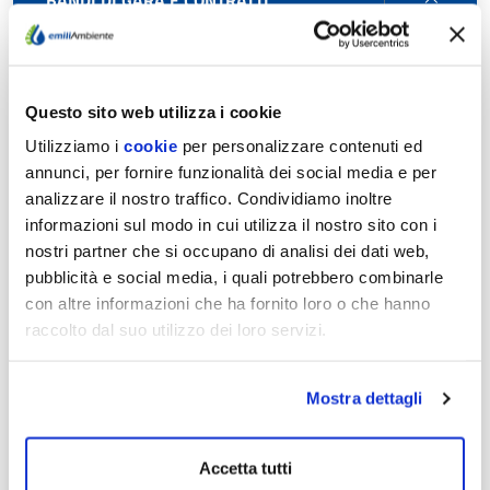
BANDI DI GARA E CONTRATTI
DI
GARA
Uso di procedure automatizzate nel ciclo di vita dei
E
contratti pubblici
CONT
Questo sito web utilizza i cookie
Utilizziamo i
cookie
per personalizzare contenuti ed
Elementi per la programmazione dei lavori e dei servizi
annunci, per fornire funzionalità dei social media e per
analizzare il nostro traffico. Condividiamo inoltre
informazioni sul modo in cui utilizza il nostro sito con i
Procedure di gara con sistemi di qualificazione
nostri partner che si occupano di analisi dei dati web,
pubblicità e social media, i quali potrebbero combinarle
Procedure di gara regolamentate Settori speciali
con altre informazioni che ha fornito loro o che hanno
raccolto dal suo utilizzo dei loro servizi.
Dati e informazioni sui progetti di investimento pubblico
Mostra dettagli
Link alla Banca Dati Nazionale dei Contratti Pubblici
BDNCP
Accetta tutti