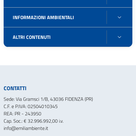
INFO
INFORMAZIONI AMBIENTALI
AMBIE
ALTRI
ALTRI CONTENUTI
CONT
CONTATTI
Sede: Via Gramsci 1/B, 43036 FIDENZA (PR)
C.F. e P.IVA: 02504010345
REA: PR - 243950
Cap. Soc.: € 32.996.992,00 i.v.
info@emiliambiente.it