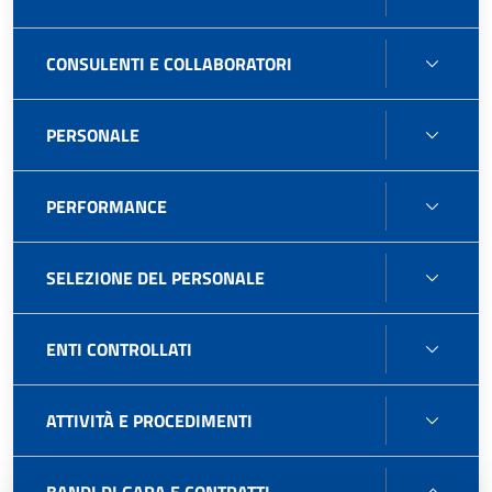
CONS
CONSULENTI E COLLABORATORI
E
COLL
PERS
PERSONALE
PERF
PERFORMANCE
SELE
SELEZIONE DEL PERSONALE
DEL
PERS
ENTI
ENTI CONTROLLATI
CONT
ATTIV
ATTIVITÀ E PROCEDIMENTI
E
PROC
BAND