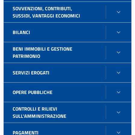
GARA
SOVVENZIONI, CONTRIBUTI,
SOVVE
E
SUSSIDI, VANTAGGI ECONOMICI
CONTR
CONT
SUSSI
(PUBB
BILAN
BILANCI
VANT
FINO
ECON
AL
BENI IMMOBILI E GESTIONE
31.12
BENI
PATRIMONIO
IMMOB
E
SERVI
SERVIZI EROGATI
GEST
EROG
PATR
OPER
OPERE PUBBLICHE
PUBB
CONTROLLI E RILIEVI
CONT
SULL'AMMINISTRAZIONE
E
RILIEV
PAGA
PAGAMENTI
SULL'