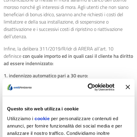
moroso nonché gli interessi di mora. Agli utenti che non siano
beneficiari di bonus idrico, saranno anche richiesti i costi del
limitatore e della sua installazione, di sospensione o
disattivazione e i successivi costi di ripristino o riattivazione
dell’utenza.
Infine, la delibera 311/2019/R/idr di ARERA all’art. 10
definisce
con quale importo ed in quali casi il cliente ha diritto
ad essere indennizzato:
1. indennizzo automatico pari a 30 euro:
a) in tutti i casi in cui la fornitura sia stata sospesa, ovvero
disattivata per morosità ad un utente finale non
disalimentabile;
Questo sito web utilizza i cookie
b) in tutti i casi in cui in relazione ad un utente finale
domestico residente il gestore abbia proceduto con la
Utilizziamo i
cookie
per personalizzare contenuti ed
disattivazione della fornitura per morosità (ad eccezione dei
annunci, per fornire funzionalità dei social media e per
casi di manomissione dei sigilli o di mancato pagamento di
analizzare il nostro traffico. Condividiamo inoltre