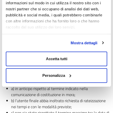
obblighi riferiti ai 24 mesi precedenti la costituzione in
informazioni sul modo in cui utilizza il nostro sito con i
mora anche tenendo conto di eventuali rateizzazioni);
nostri partner che si occupano di analisi dei dati web,
c) qualora la fornitura sia stata limitata, sospesa o
pubblicità e social media, i quali potrebbero combinarle
disattivata per morosità in assenza di invio della
con altre informazioni che ha fornito loro o che hanno
comunicazione di costituzione in mora;
raccolto dal suo utilizzo dei loro servizi.
d) qualora la fornitura sia stata limitata, sospesa o
disattivata per morosità nonostante l’utente finale abbia
Mostra dettagli
provveduto a comunicare l’avvenuto pagamento nei tempi
e con le modalità previste;
Accetta tutti
2. indennizzo automatico pari a 10 euro,
qualora la fornitura
sia stata limitata, sospesa o disattivata per morosità, in
presenza di invio della comunicazione di costituzione in mora
Personalizza
ma:
a) in anticipo rispetto al termine indicato nella
comunicazione di costituzione in mora;
b) l’utente finale abbia inoltrato richiesta di rateizzazione
nei tempi e con le modalità previste;
c) non sia stato rispettato il termine massimo tra la data di