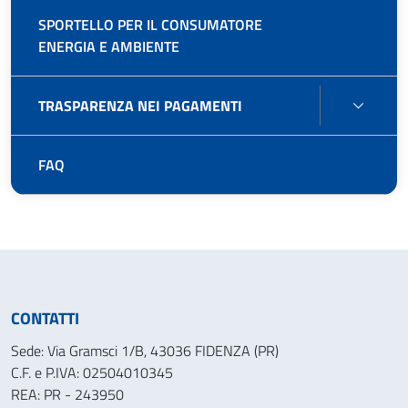
SERVI
SPORTELLO PER IL CONSUMATORE
ENERGIA E AMBIENTE
TRAS
TRASPARENZA NEI PAGAMENTI
NEI
PAGA
FAQ
CONTATTI
Sede: Via Gramsci 1/B, 43036 FIDENZA (PR)
C.F. e P.IVA: 02504010345
REA: PR - 243950