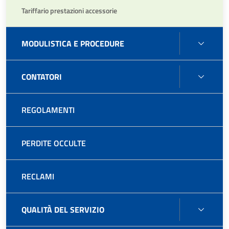
Tariffario prestazioni accessorie
MODU
MODULISTICA E PROCEDURE
E
PROC
CONT
CONTATORI
REGOLAMENTI
PERDITE OCCULTE
RECLAMI
QUALI
QUALITÀ DEL SERVIZIO
DEL