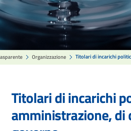
Titolari di incarichi poli
rasparente
Organizzazione
Titolari di incarichi pol
IONI
I
amministrazione, di d
ZAZIONE