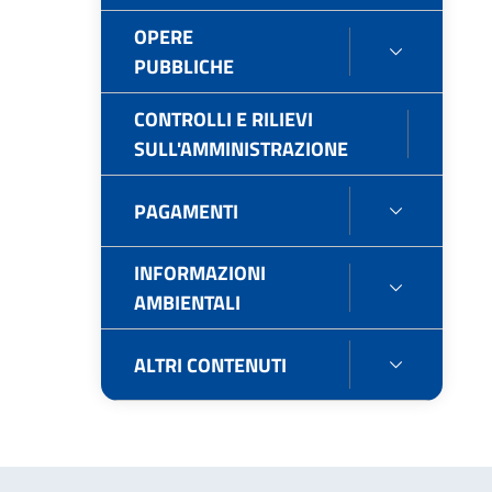
PATRIMO
EROGATI
OPERE
OPERE
PUBBLICHE
PUBBLIC
CONTROLLI E RILIEVI
CO
SULL'AMMINISTRAZIONE
E
RIL
PAGAMENTI
PAGAMEN
SU
INFORMAZIONI
INFORMA
AMBIENTALI
AMBIENTA
ALTRI CONTENUTI
ALTRI
CONTENU