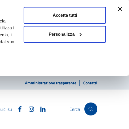
Accetta tutti
cial
ilizza il
Personalizza
edia, i
 dal suo
Amministrazione trasparente
Contatti
Facebook
Instagram
Linkedin
uici su
Cerca