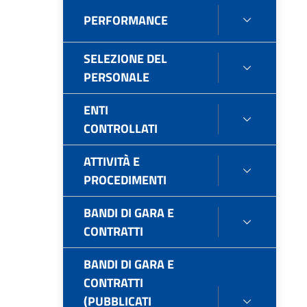
PERFORMANCE
PERFOR
SELEZIONE DEL
SELEZIO
PERSONALE
DEL
PERSONA
ENTI
ENTI
CONTROLLATI
CONTROL
ATTIVITÀ E
ATTIVITÀ
PROCEDIMENTI
E
PROCEDI
BANDI DI GARA E
BANDI
CONTRATTI
DI
GARA
BANDI DI GARA E
E
CONTRATTI
CONTRAT
(PUBBLICATI
BANDI