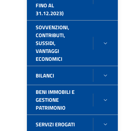
FINO AL
DI
31.12.2023)
GARA
E
SOVVENZIONI,
CONTRAT
CONTRIBUTI,
(PUBBLIC
SUSSIDI,
SOVVENZI
FINO
VANTAGGI
CONTRIBU
AL
ECONOMICI
SUSSIDI,
31.12.202
VANTAGG
ECONOMI
BILANCI
BILANCI
BENI IMMOBILI E
GESTIONE
BENI
PATRIMONIO
IMMOBILI
E
GESTION
SERVIZI EROGATI
SERVIZI