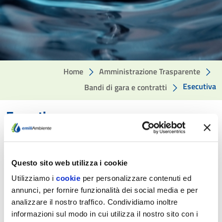
Home
Amministrazione Trasparente
Esecutiva
Bandi di gara e contratti
Esecutiva
Ultima modifica: 13/03/24
Cliccando sui pulsanti in basso è possibile accedere alle
Questo sito web utilizza i cookie
seguenti sottopagine:
Utilizziamo i
cookie
per personalizzare contenuti ed
Collegio consultivo tecnico
annunci, per fornire funzionalità dei social media e per
Pari opportunità e inclusione lavorativa nei contratti
analizzare il nostro traffico. Condividiamo inoltre
pubblici PNRR e PNC e nei contratti riservati
informazioni sul modo in cui utilizza il nostro sito con i