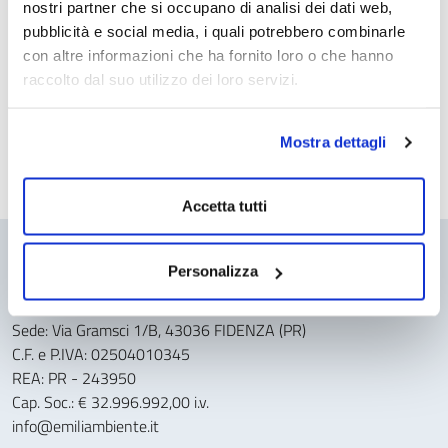
nostri partner che si occupano di analisi dei dati web,
Collegio consultivo tecnico
pubblicità e social media, i quali potrebbero combinarle
con altre informazioni che ha fornito loro o che hanno
raccolto dal suo utilizzo dei loro servizi.
Pari opportunità e inclusione lavorativa nei
contratti pubblici PNRR e PNC e nei contratti
Mostra dettagli
riservati
Accetta tutti
Personalizza
CONTATTI
Sede: Via Gramsci 1/B, 43036 FIDENZA (PR)
C.F. e P.IVA: 02504010345
REA: PR - 243950
Cap. Soc.: € 32.996.992,00 i.v.
info@emiliambiente.it