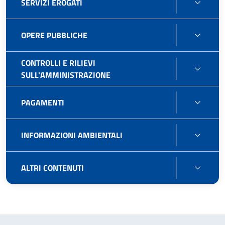
SERVI
SERVIZI EROGATI
GEST
EROG
PATR
OPER
OPERE PUBBLICHE
PUBB
CONTROLLI E RILIEVI
CONT
SULL'AMMINISTRAZIONE
E
RILIEV
PAGA
PAGAMENTI
SULL'
INFO
INFORMAZIONI AMBIENTALI
AMBIE
ALTRI
ALTRI CONTENUTI
CONT