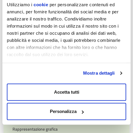
E
Utilizziamo i
cookie
per personalizzare contenuti ed
COLL
annunci, per fornire funzionalità dei social media e per
PERS
PERSONALE
analizzare il nostro traffico. Condividiamo inoltre
informazioni sul modo in cui utilizza il nostro sito con i
PERF
nostri partner che si occupano di analisi dei dati web,
PERFORMANCE
pubblicità e social media, i quali potrebbero combinarle
con altre informazioni che ha fornito loro o che hanno
SELE
SELEZIONE DEL PERSONALE
raccolto dal suo utilizzo dei loro servizi.
DEL
PERS
ENTI
ENTI CONTROLLATI
Mostra dettagli
CONT
Società partecipate
Accetta tutti
Enti di diritto privato controllati
Personalizza
Rappresentazione grafica