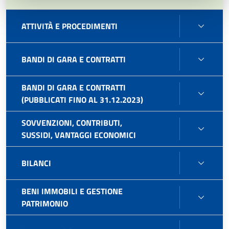
ATTIV
ATTIVITÀ E PROCEDIMENTI
E
PROC
BAND
BANDI DI GARA E CONTRATTI
DI
GARA
BANDI DI GARA E CONTRATTI
BAND
E
(PUBBLICATI FINO AL 31.12.2023)
DI
CONT
GARA
SOVVENZIONI, CONTRIBUTI,
SOVVE
E
SUSSIDI, VANTAGGI ECONOMICI
CONTR
CONT
SUSSI
(PUBB
BILAN
BILANCI
VANT
FINO
ECON
AL
BENI IMMOBILI E GESTIONE
31.12
BENI
PATRIMONIO
IMMOB
E