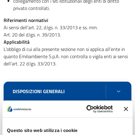
collegamento con i siti istituzionali degli enti di diritto
privato controllati.
Riferimenti normativi
Ai sensi dell’art. 22, d.lgs. n. 33/2013 e ss. mm.
Art. 20 del d.lgs. n. 39/2013.
Applicabilità
L’obbligo di cui alla presente sezione non si applica all’ente in
quanto Emiliambiente S.p.A. non controlla o vigila enti ai sensi
dell’art. 22 d.lgs. 33/2013.
DISPO
DISPOSIZIONI GENERALI
GENE
ORGA
ORGANIZZAZIONE
CONS
CONSULENTI E COLLABORATORI
Questo sito web utilizza i cookie