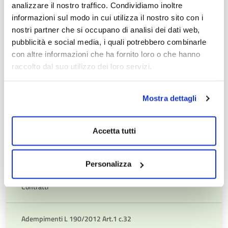
E
analizzare il nostro traffico. Condividiamo inoltre
PROC
informazioni sul modo in cui utilizza il nostro sito con i
BAND
BANDI DI GARA E CONTRATTI
nostri partner che si occupano di analisi dei dati web,
DI
pubblicità e social media, i quali potrebbero combinarle
GARA
BANDI DI GARA E CONTRATTI
con altre informazioni che ha fornito loro o che hanno
BAND
E
(PUBBLICATI FINO AL 31.12.2023)
raccolto dal suo utilizzo dei loro servizi.
DI
CONT
GARA
Avvisi di preinformazione
E
Mostra dettagli
CONT
(PUBB
Delibere a contrarre
FINO
Accetta tutti
AL
31.12
Avvisi, Bandi e Inviti
Personalizza
Contratti
Adempimenti L 190/2012 Art.1 c.32