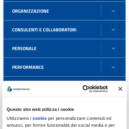
ORGA
ORGANIZZAZIONE
CONS
CONSULENTI E COLLABORATORI
E
COLL
PERS
PERSONALE
PERF
PERFORMANCE
SELE
SELEZIONE DEL PERSONALE
DEL
PERS
ENTI
ENTI CONTROLLATI
Questo sito web utilizza i cookie
CONT
Utilizziamo i
cookie
per personalizzare contenuti ed
ATTIV
ATTIVITÀ E PROCEDIMENTI
annunci, per fornire funzionalità dei social media e per