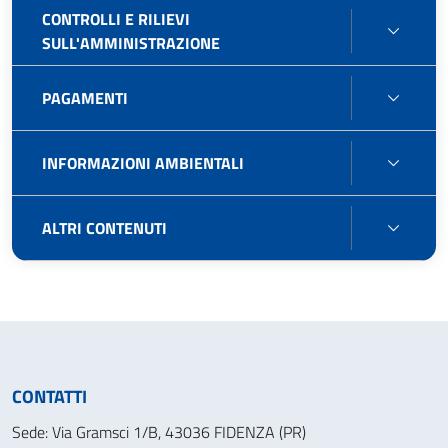
CONTROLLI E RILIEVI
CONT
SULL'AMMINISTRAZIONE
E
RILIEV
PAGA
PAGAMENTI
SULL'
INFO
INFORMAZIONI AMBIENTALI
AMBIE
ALTRI
ALTRI CONTENUTI
CONT
CONTATTI
Sede: Via Gramsci 1/B, 43036 FIDENZA (PR)