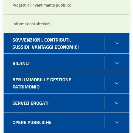
Progetti di investimento pubblico
Informazioni ulteriori
SOVVENZIONI, CONTRIBUTI,
SOVVE
SUSSIDI, VANTAGGI ECONOMICI
CONTR
SUSSI
BILAN
BILANCI
VANT
ECON
BENI IMMOBILI E GESTIONE
BENI
PATRIMONIO
IMMOB
E
SERVI
SERVIZI EROGATI
GEST
EROG
PATR
OPER
OPERE PUBBLICHE
PUBB