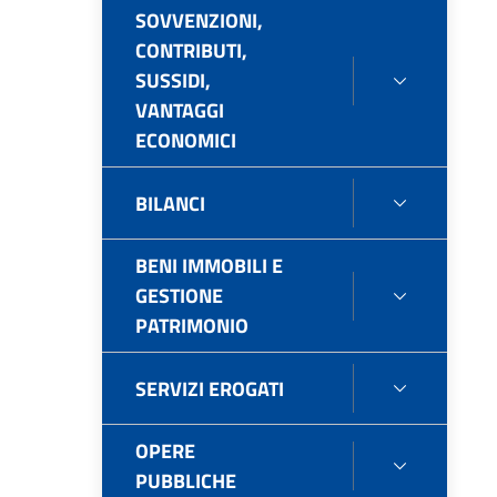
SOVVENZIONI,
CONTRAT
CONTRIBUTI,
(PUBBLIC
SUSSIDI,
SOVVENZI
FINO
VANTAGGI
CONTRIBU
AL
ECONOMICI
SUSSIDI,
31.12.202
VANTAGG
ECONOMI
BILANCI
BILANCI
BENI IMMOBILI E
GESTIONE
BENI
PATRIMONIO
IMMOBILI
E
GESTION
SERVIZI EROGATI
SERVIZI
PATRIMO
EROGATI
OPERE
OPERE
PUBBLICHE
PUBBLIC