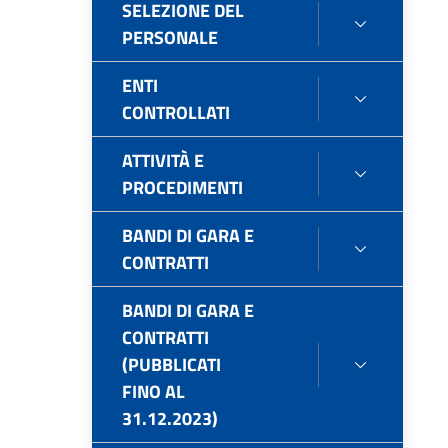
SELEZIONE DEL
SELEZIO
PERSONALE
DEL
PERSONA
ENTI
ENTI
CONTROLLATI
CONTROL
ATTIVITÀ E
ATTIVITÀ
PROCEDIMENTI
E
PROCEDI
BANDI DI GARA E
BANDI
CONTRATTI
DI
GARA
BANDI DI GARA E
E
CONTRATTI
CONTRAT
(PUBBLICATI
BANDI
FINO AL
DI
31.12.2023)
GARA
E