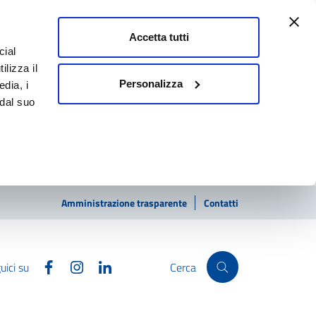
Accetta tutti
cial
ilizza il
Personalizza
edia, i
 dal suo
Amministrazione trasparente
Contatti
Facebook
Instagram
Linkedin
uici su
Cerca