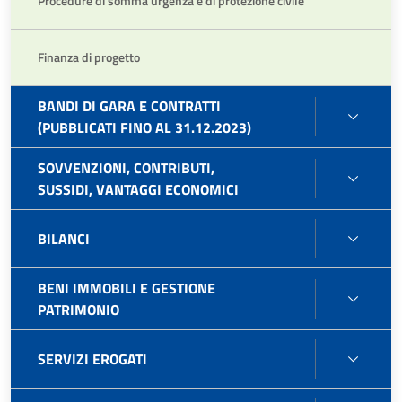
Procedure di somma urgenza e di protezione civile
Finanza di progetto
BANDI DI GARA E CONTRATTI
BAND
(PUBBLICATI FINO AL 31.12.2023)
DI
GARA
SOVVENZIONI, CONTRIBUTI,
SOVVE
E
SUSSIDI, VANTAGGI ECONOMICI
CONTR
CONT
SUSSI
(PUBB
BILAN
BILANCI
VANT
FINO
ECON
AL
BENI IMMOBILI E GESTIONE
31.12
BENI
PATRIMONIO
IMMOB
E
SERVI
SERVIZI EROGATI
GEST
EROG
PATR