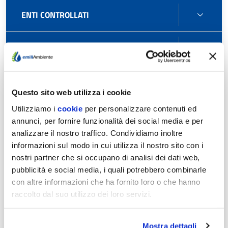
PERS
ENTI
ENTI CONTROLLATI
CONT
ATTIV
ATTIVITÀ E PROCEDIMENTI
E
PROC
BAND
BANDI DI GARA E CONTRATTI
DI
Questo sito web utilizza i cookie
GARA
Utilizziamo i
cookie
per personalizzare contenuti ed
Uso di procedure automatizzate nel ciclo di vita dei
E
annunci, per fornire funzionalità dei social media e per
contratti pubblici
CONT
analizzare il nostro traffico. Condividiamo inoltre
informazioni sul modo in cui utilizza il nostro sito con i
Elementi per la programmazione dei lavori e dei servizi
nostri partner che si occupano di analisi dei dati web,
pubblicità e social media, i quali potrebbero combinarle
con altre informazioni che ha fornito loro o che hanno
Procedure di gara con sistemi di qualificazione
raccolto dal suo utilizzo dei loro servizi.
Procedure di gara regolamentate Settori speciali
Mostra dettagli