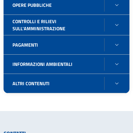
OPER
OPERE PUBBLICHE
PUBB
CONTROLLI E RILIEVI
CONT
SULL'AMMINISTRAZIONE
E
RILIEV
PAGA
PAGAMENTI
SULL'
INFO
INFORMAZIONI AMBIENTALI
AMBIE
ALTRI
ALTRI CONTENUTI
CONT