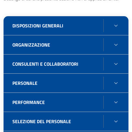
DISPO
DISPOSIZIONI GENERALI
GENE
ORGA
ORGANIZZAZIONE
CONS
CONSULENTI E COLLABORATORI
E
COLL
PERS
PERSONALE
PERF
PERFORMANCE
SELE
SELEZIONE DEL PERSONALE
DEL