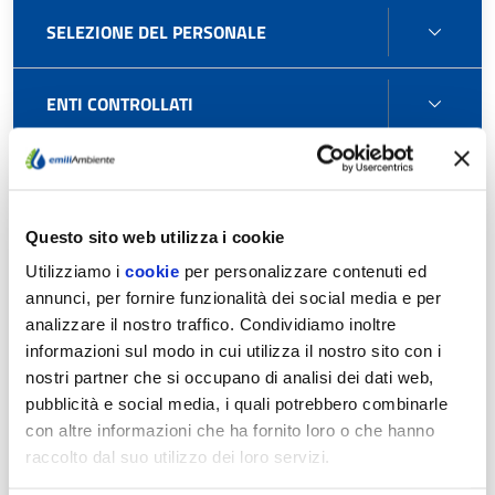
SELE
SELEZIONE DEL PERSONALE
DEL
PERS
ENTI
ENTI CONTROLLATI
CONT
ATTIV
ATTIVITÀ E PROCEDIMENTI
E
PROC
Questo sito web utilizza i cookie
BAND
BANDI DI GARA E CONTRATTI
DI
Utilizziamo i
cookie
per personalizzare contenuti ed
GARA
annunci, per fornire funzionalità dei social media e per
Uso di procedure automatizzate nel ciclo di vita dei
E
analizzare il nostro traffico. Condividiamo inoltre
contratti pubblici
CONT
informazioni sul modo in cui utilizza il nostro sito con i
nostri partner che si occupano di analisi dei dati web,
pubblicità e social media, i quali potrebbero combinarle
Elementi per la programmazione dei lavori e dei servizi
con altre informazioni che ha fornito loro o che hanno
raccolto dal suo utilizzo dei loro servizi.
Procedure di gara con sistemi di qualificazione