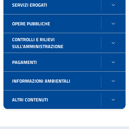
SERVI
SERVIZI EROGATI
GEST
EROG
PATR
OPER
OPERE PUBBLICHE
PUBB
CONTROLLI E RILIEVI
CONT
SULL'AMMINISTRAZIONE
E
RILIEV
PAGA
PAGAMENTI
SULL'
INFO
INFORMAZIONI AMBIENTALI
AMBIE
ALTRI
ALTRI CONTENUTI
CONT