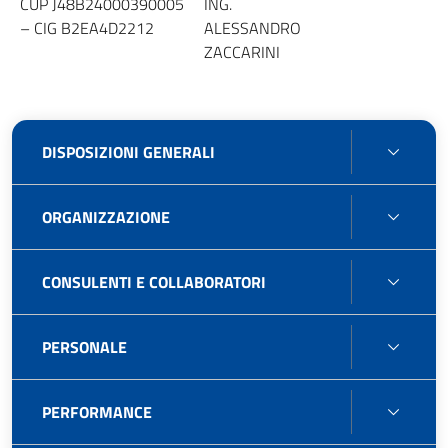
CUP J48B24000390005
ING.
– CIG B2EA4D2212
ALESSANDRO
ZACCARINI
DISPO
DISPOSIZIONI GENERALI
GENE
ORGA
ORGANIZZAZIONE
CONS
CONSULENTI E COLLABORATORI
E
COLL
PERS
PERSONALE
PERF
PERFORMANCE