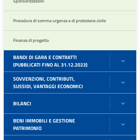
Sponsorizzazioni
Procedure di somma urgenza e di protezione civile
Finanza di progetto
BANDI DI GARA E CONTRATTI
BAND
(PUBBLICATI FINO AL 31.12.2023)
DI
GARA
SOVVENZIONI, CONTRIBUTI,
SOVVE
E
SUSSIDI, VANTAGGI ECONOMICI
CONTR
CONT
SUSSI
(PUBB
BILAN
BILANCI
VANT
FINO
ECON
AL
BENI IMMOBILI E GESTIONE
31.12
BENI
PATRIMONIO
IMMOB
E