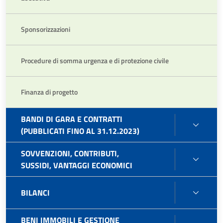
Sponsorizzazioni
Procedure di somma urgenza e di protezione civile
Finanza di progetto
BANDI DI GARA E CONTRATTI
BAND
(PUBBLICATI FINO AL 31.12.2023)
DI
GARA
SOVVENZIONI, CONTRIBUTI,
SOVVE
E
SUSSIDI, VANTAGGI ECONOMICI
CONTR
CONT
SUSSI
(PUBB
BILAN
BILANCI
VANT
FINO
ECON
AL
BENI IMMOBILI E GESTIONE
31.12