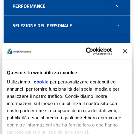
PERF
PERFORMANCE
SELE
SELEZIONE DEL PERSONALE
DEL
PERS
ENTI
ENTI CONTROLLATI
CONT
ATTIV
ATTIVITÀ E PROCEDIMENTI
E
Questo sito web utilizza i cookie
PROC
Utilizziamo i
cookie
per personalizzare contenuti ed
BAND
BANDI DI GARA E CONTRATTI
annunci, per fornire funzionalità dei social media e per
DI
analizzare il nostro traffico. Condividiamo inoltre
GARA
Uso di procedure automatizzate nel ciclo di vita dei
informazioni sul modo in cui utilizza il nostro sito con i
E
contratti pubblici
nostri partner che si occupano di analisi dei dati web,
CONT
pubblicità e social media, i quali potrebbero combinarle
con altre informazioni che ha fornito loro o che hanno
Elementi per la programmazione dei lavori e dei servizi
raccolto dal suo utilizzo dei loro servizi.