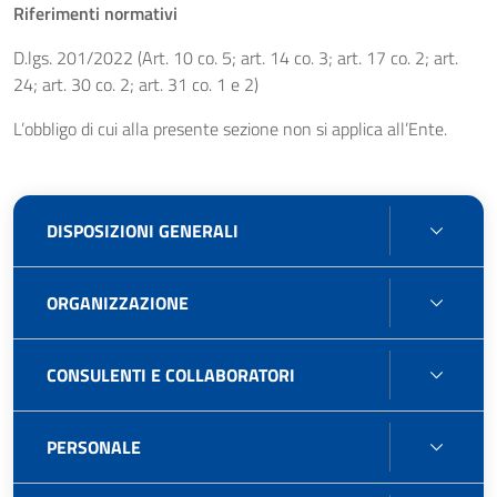
Riferimenti normativi
D.lgs. 201/2022 (Art. 10 co. 5; art. 14 co. 3; art. 17 co. 2; art.
24; art. 30 co. 2; art. 31 co. 1 e 2)
L’obbligo di cui alla presente sezione non si applica all’Ente.
DISPO
DISPOSIZIONI GENERALI
GENE
ORGA
ORGANIZZAZIONE
CONS
CONSULENTI E COLLABORATORI
E
COLL
PERS
PERSONALE