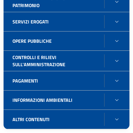
BENI
PATRIMONIO
IMMOB
E
SERVI
SERVIZI EROGATI
GEST
EROG
PATR
OPER
OPERE PUBBLICHE
PUBB
CONTROLLI E RILIEVI
CONT
SULL'AMMINISTRAZIONE
E
RILIEV
PAGA
PAGAMENTI
SULL'
INFO
INFORMAZIONI AMBIENTALI
AMBIE
ALTRI
ALTRI CONTENUTI
CONT