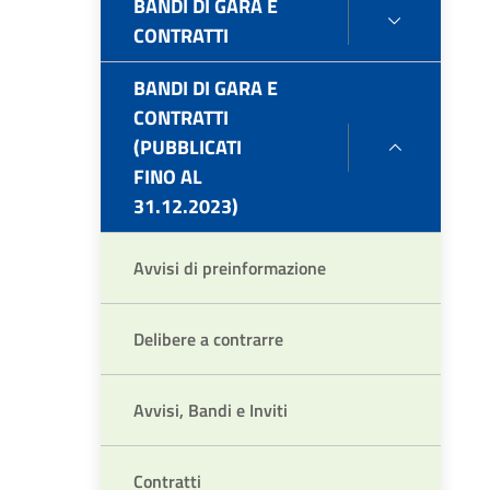
BANDI DI GARA E
BANDI
CONTRATTI
DI
GARA
BANDI DI GARA E
E
CONTRATTI
CONTRAT
(PUBBLICATI
BANDI
FINO AL
DI
31.12.2023)
GARA
E
CONTRAT
Avvisi di preinformazione
(PUBBLIC
FINO
Delibere a contrarre
AL
31.12.202
Avvisi, Bandi e Inviti
Contratti