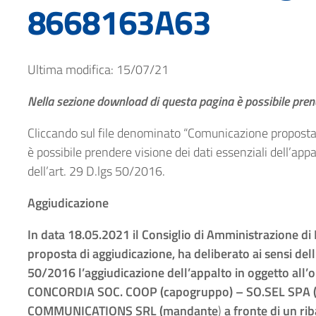
8668163A63
NTI
RATORI
Ultima modifica: 15/07/21
LE
Nella sezione download di questa pagina è possibile prende
MANCE
Cliccando sul file denominato “Comunicazione proposta d
è possibile prendere visione dei dati essenziali dell’ap
NE
dell’art. 29 D.lgs 50/2016.
Aggiudicazione
LE
In data 18.05.2021 il Consiglio di Amministrazione di E
LATI
proposta di aggiudicazione, ha deliberato ai sensi de
50/2016 l’aggiudicazione dell’appalto in oggetto all
CONCORDIA SOC. COOP (capogruppo) – SO.SEL SPA 
COMMUNICATIONS SRL (mandante
)
a fronte di un ri
MENTI