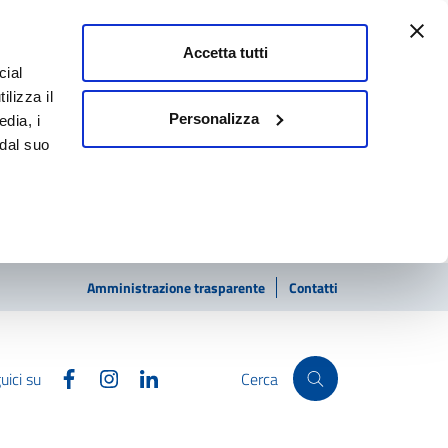
Accetta tutti
cial
ilizza il
Personalizza
edia, i
 dal suo
Amministrazione trasparente
Contatti
Facebook
Instagram
Linkedin
uici su
Cerca