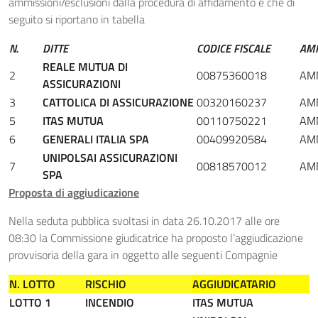
ammissioni/esclusioni dalla procedura di affidamento e che di
seguito si riportano in tabella
N.
DITTE
CODICE FISCALE
AMM
REALE MUTUA DI
2
00875360018
AMM
ASSICURAZIONI
3
CATTOLICA DI ASSICURAZIONE
00320160237
AM
5
ITAS MUTUA
00110750221
AM
6
GENERALI ITALIA SPA
00409920584
AM
UNIPOLSAI ASSICURAZIONI
7
00818570012
AMM
SPA
Proposta di aggiudicazione
Nella seduta pubblica svoltasi in data 26.10.2017 alle ore
08:30 la Commissione giudicatrice ha proposto l’aggiudicazione
provvisoria della gara in oggetto alle seguenti Compagnie
N. LOTTO
RISCHIO
AGGIUDICATARIO
LOTTO 1
INCENDIO
ITAS MUTUA