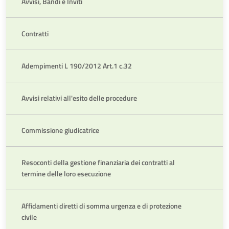
31.12
Avvisi, Bandi e Inviti
Contratti
Adempimenti L 190/2012 Art.1 c.32
Avvisi relativi all'esito delle procedure
Commissione giudicatrice
Resoconti della gestione finanziaria dei contratti al
termine delle loro esecuzione
Affidamenti diretti di somma urgenza e di protezione
civile