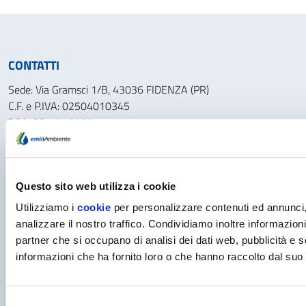
CONTATTI
Sede: Via Gramsci 1/B, 43036 FIDENZA (PR)
C.F. e P.IVA: 02504010345
REA: PR - 243950
Cap. Soc.: € 32.996.992,00 i.v.
info@emiliambiente.it
NUMERI UTILI
Questo sito web utilizza i cookie
Utilizziamo i
cookie
per personalizzare contenuti ed annunci, 
Numero Verde Guasti: 800.99.27.39
analizzare il nostro traffico. Condividiamo inoltre informazioni 
Numero Verde Commerciale (Utenti): 800.42.79.99
partner che si occupano di analisi dei dati web, pubblicità e 
Uffici Amministrativi (Solo Fornitori) 0524.688.400
informazioni che ha fornito loro o che hanno raccolto dal suo u
MENU
Azienda