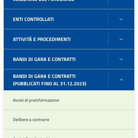
DEL
PERS
ENTI
ENTI CONTROLLATI
CONT
ATTIV
ATTIVITÀ E PROCEDIMENTI
E
PROC
BAND
BANDI DI GARA E CONTRATTI
DI
GARA
BANDI DI GARA E CONTRATTI
BAND
E
(PUBBLICATI FINO AL 31.12.2023)
DI
CONT
GARA
Avvisi di preinformazione
E
CONT
(PUBB
Delibere a contrarre
FINO
AL