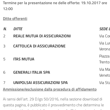
Termine per la presentazione ne delle offerte: 19.10.2017 ore
12:00
Ditte offerenti
N.
DITTE
SEDE 
2
REALE MUTUA DI ASSICURAZIONI
Via Co
Via L
3
CATTOLICA DI ASSICURAZIONE
Veron
Piazza
5
ITAS MUTUA
Trento
Via M
6
GENERALI ITALIA SPA
Veneto
7
UNIPOLSAI ASSICURAZIONI SPA
Via St
Ammissione/esclusione dalla procedura di affidamento
Ai sensi dell’art. 29 D.lgs 50/2016, nella sezione download di
questa pagina, è pubblicato il provvedimento che determina le