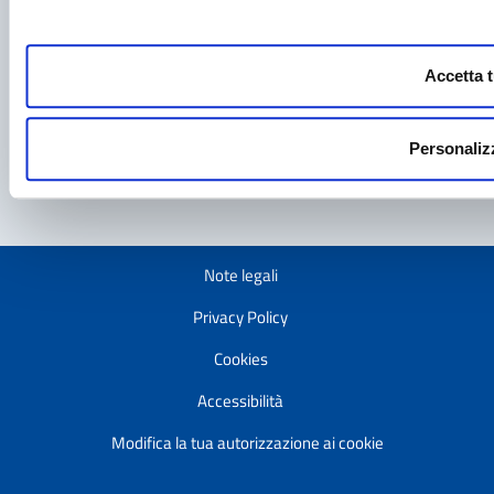
Servizi per i cittadini
Sostenibilità
Accetta t
NEWSLETTER
Facebook
Instagram
Linkedin
Personaliz
Note legali
Privacy Policy
Cookies
Accessibilità
Modifica la tua autorizzazione ai cookie