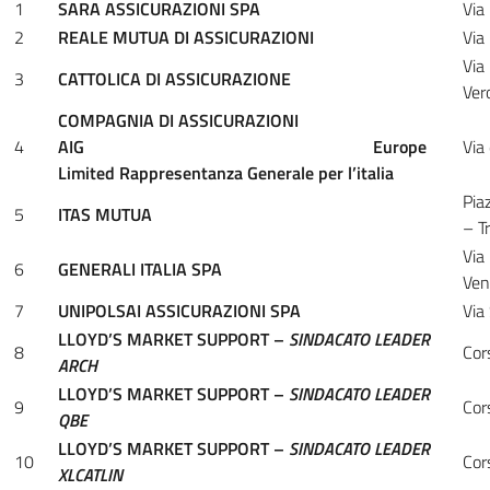
1
SARA ASSICURAZIONI SPA
Via
2
REALE MUTUA DI ASSICURAZIONI
Via
Via
3
CATTOLICA DI ASSICURAZIONE
Ver
COMPAGNIA DI ASSICURAZIONI
4
AIG
Europe
Via
Limited Rappresentanza Generale per l’italia
Pia
5
ITAS MUTUA
– T
Via
6
GENERALI ITALIA SPA
Ven
7
UNIPOLSAI ASSICURAZIONI SPA
Via
LLOYD’S MARKET SUPPORT –
SINDACATO LEADER
8
Cor
ARCH
LLOYD’S MARKET SUPPORT –
SINDACATO LEADER
9
Cor
QBE
LLOYD’S MARKET SUPPORT –
SINDACATO LEADER
10
Cor
XLCATLIN