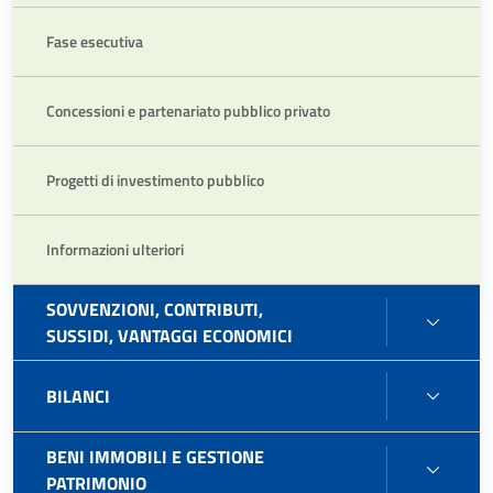
Fase esecutiva
Concessioni e partenariato pubblico privato
Progetti di investimento pubblico
Informazioni ulteriori
SOVVENZIONI, CONTRIBUTI,
SOVVE
SUSSIDI, VANTAGGI ECONOMICI
CONTR
SUSSI
BILAN
BILANCI
VANT
ECON
BENI IMMOBILI E GESTIONE
BENI
PATRIMONIO