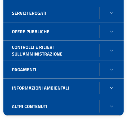
IMMOB
E
SERVI
SERVIZI EROGATI
GEST
EROG
PATR
OPER
OPERE PUBBLICHE
PUBB
CONTROLLI E RILIEVI
CONT
SULL'AMMINISTRAZIONE
E
RILIEV
PAGA
PAGAMENTI
SULL'
INFO
INFORMAZIONI AMBIENTALI
AMBIE
ALTRI
ALTRI CONTENUTI
CONT