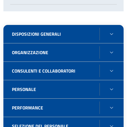
DISPO
DISPOSIZIONI GENERALI
GENE
ORGA
ORGANIZZAZIONE
CONS
CONSULENTI E COLLABORATORI
E
COLL
PERS
PERSONALE
PERF
PERFORMANCE
SELE
SELEZIONE DEL PERSONALE