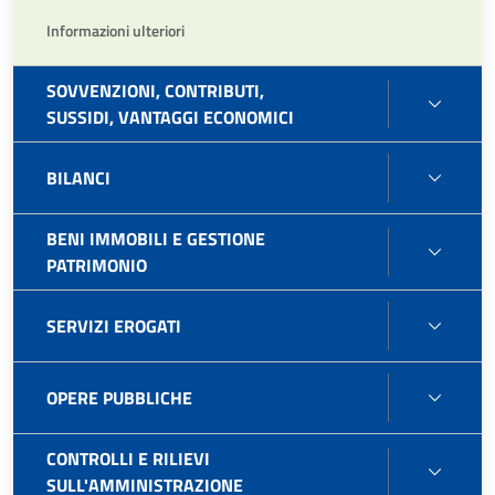
Informazioni ulteriori
SOVVENZIONI, CONTRIBUTI,
SOVVE
SUSSIDI, VANTAGGI ECONOMICI
CONTR
SUSSI
BILAN
BILANCI
VANT
ECON
BENI IMMOBILI E GESTIONE
BENI
PATRIMONIO
IMMOB
E
SERVI
SERVIZI EROGATI
GEST
EROG
PATR
OPER
OPERE PUBBLICHE
PUBB
CONTROLLI E RILIEVI
CONT
SULL'AMMINISTRAZIONE