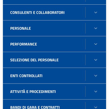
CONS
CONSULENTI E COLLABORATORI
E
COLL
PERS
PERSONALE
PERF
PERFORMANCE
SELE
SELEZIONE DEL PERSONALE
DEL
PERS
ENTI
ENTI CONTROLLATI
CONT
ATTIV
ATTIVITÀ E PROCEDIMENTI
E
PROC
BAND
BANDI DI GARA E CONTRATTI