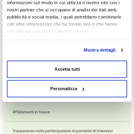
informazioni sul modo in cui utilizza il nostro sito con i
nostri partner che si occupano di analisi dei dati web,
Commissione giudicatrice
pubblicità e social media, i quali potrebbero combinarle
con altre informazioni che ha fornito loro o che hanno
raccolto dal suo utilizzo dei loro servizi.
Resoconti della gestione finanziaria dei contratti al
termine delle loro esecuzione
Mostra dettagli
Affidamenti diretti di somma urgenza e di protezione
civile
Accetta tutti
Atti relativi alla programmazione di lavori, opere, servizi e
Personalizza
forniture
Affidamenti in house
Trasparenza nella partecipazione di portatori di interessi