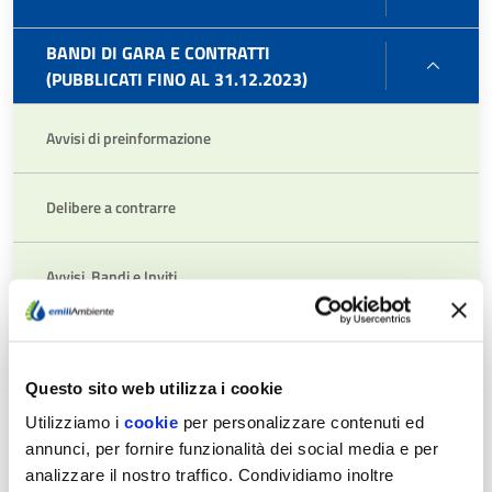
DI
GARA
BANDI DI GARA E CONTRATTI
BAND
E
(PUBBLICATI FINO AL 31.12.2023)
DI
CONT
GARA
Avvisi di preinformazione
E
CONT
(PUBB
Delibere a contrarre
FINO
AL
31.12
Avvisi, Bandi e Inviti
Contratti
Questo sito web utilizza i cookie
Adempimenti L 190/2012 Art.1 c.32
Utilizziamo i
cookie
per personalizzare contenuti ed
annunci, per fornire funzionalità dei social media e per
analizzare il nostro traffico. Condividiamo inoltre
Avvisi relativi all'esito delle procedure