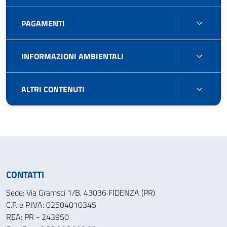
E
RILIEV
PAGA
PAGAMENTI
SULL'
INFO
INFORMAZIONI AMBIENTALI
AMBIE
ALTRI
ALTRI CONTENUTI
CONT
CONTATTI
Sede: Via Gramsci 1/B, 43036 FIDENZA (PR)
C.F. e P.IVA: 02504010345
REA: PR - 243950