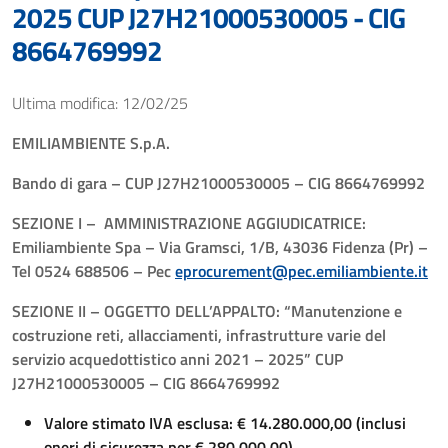
2025 CUP J27H21000530005 - CIG
8664769992
Ultima modifica: 12/02/25
EMILIAMBIENTE S.p.A.
Bando di gara – CUP J27H21000530005 – CIG 8664769992
SEZIONE I – AMMINISTRAZIONE AGGIUDICATRICE:
Emiliambiente Spa – Via Gramsci, 1/B, 43036 Fidenza (Pr) –
Tel 0524 688506 – Pec
eprocurement@pec.emiliambiente.it
SEZIONE II – OGGETTO DELL’APPALTO: “Manutenzione e
costruzione reti, allacciamenti, infrastrutture varie del
servizio acquedottistico anni 2021 – 2025” CUP
J27H21000530005 – CIG 8664769992
Valore stimato IVA esclusa: € 14.280.000,00 (inclusi
oneri di sicurezza per € 280.000,00)