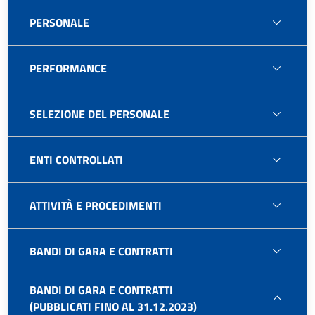
COLL
PERS
PERSONALE
PERF
PERFORMANCE
SELE
SELEZIONE DEL PERSONALE
DEL
PERS
ENTI
ENTI CONTROLLATI
CONT
ATTIV
ATTIVITÀ E PROCEDIMENTI
E
PROC
BAND
BANDI DI GARA E CONTRATTI
DI
GARA
BANDI DI GARA E CONTRATTI
BAND
E
(PUBBLICATI FINO AL 31.12.2023)
DI