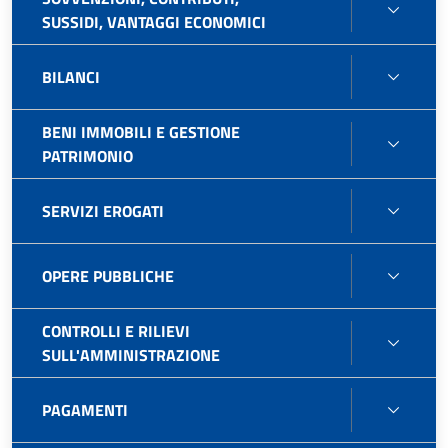
SOVVE
SUSSIDI, VANTAGGI ECONOMICI
CONTR
SUSSI
BILAN
BILANCI
VANT
ECON
BENI IMMOBILI E GESTIONE
BENI
PATRIMONIO
IMMOB
E
SERVI
SERVIZI EROGATI
GEST
EROG
PATR
OPER
OPERE PUBBLICHE
PUBB
CONTROLLI E RILIEVI
CONT
SULL'AMMINISTRAZIONE
E
RILIEV
PAGA
PAGAMENTI
SULL'