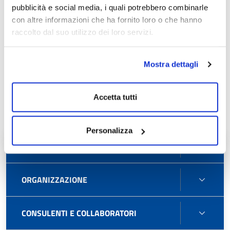
pubblicità e social media, i quali potrebbero combinarle
Atto autorizzativo del subappalto
con altre informazioni che ha fornito loro o che hanno
raccolto dal suo utilizzo dei loro servizi.
Atto autorizzativo del subappalto
Mostra dettagli
Atto autorizzativo del subappalto
Accetta tutti
Personalizza
DISPO
DISPOSIZIONI GENERALI
GENE
ORGA
ORGANIZZAZIONE
CONS
CONSULENTI E COLLABORATORI
E