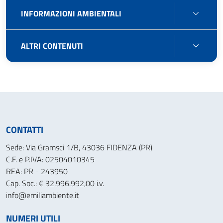
INFO
INFORMAZIONI AMBIENTALI
AMBIE
ALTRI
ALTRI CONTENUTI
CONT
CONTATTI
Sede: Via Gramsci 1/B, 43036 FIDENZA (PR)
C.F. e P.IVA: 02504010345
REA: PR - 243950
Cap. Soc.: € 32.996.992,00 i.v.
info@emiliambiente.it
NUMERI UTILI