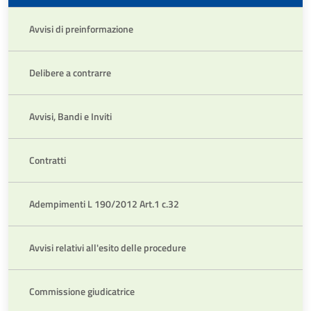
CONT
GARA
Avvisi di preinformazione
E
CONT
(PUBB
Delibere a contrarre
FINO
AL
31.12
Avvisi, Bandi e Inviti
Contratti
Adempimenti L 190/2012 Art.1 c.32
Avvisi relativi all'esito delle procedure
Commissione giudicatrice