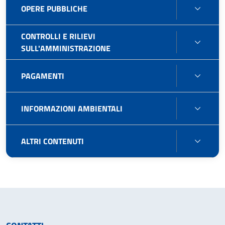
OPER
OPERE PUBBLICHE
PUBB
CONTROLLI E RILIEVI
CONT
SULL'AMMINISTRAZIONE
E
RILIEV
PAGA
PAGAMENTI
SULL'
INFO
INFORMAZIONI AMBIENTALI
AMBIE
ALTRI
ALTRI CONTENUTI
CONT