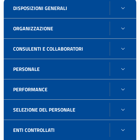
DISPO
DISPOSIZIONI GENERALI
GENE
ORGA
ORGANIZZAZIONE
CONS
CONSULENTI E COLLABORATORI
E
COLL
PERS
PERSONALE
PERF
PERFORMANCE
SELE
SELEZIONE DEL PERSONALE
DEL
PERS
ENTI
ENTI CONTROLLATI
CONT