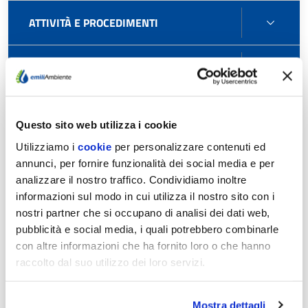
ATTIV
ATTIVITÀ E PROCEDIMENTI
E
PROC
BAND
BANDI DI GARA E CONTRATTI
DI
GARA
BANDI DI GARA E CONTRATTI
BAND
E
(PUBBLICATI FINO AL 31.12.2023)
Questo sito web utilizza i cookie
DI
CONT
GARA
Utilizziamo i
cookie
per personalizzare contenuti ed
Avvisi di preinformazione
E
annunci, per fornire funzionalità dei social media e per
CONT
analizzare il nostro traffico. Condividiamo inoltre
(PUBB
informazioni sul modo in cui utilizza il nostro sito con i
Delibere a contrarre
FINO
nostri partner che si occupano di analisi dei dati web,
AL
pubblicità e social media, i quali potrebbero combinarle
31.12
Avvisi, Bandi e Inviti
con altre informazioni che ha fornito loro o che hanno
raccolto dal suo utilizzo dei loro servizi.
Contratti
Mostra dettagli