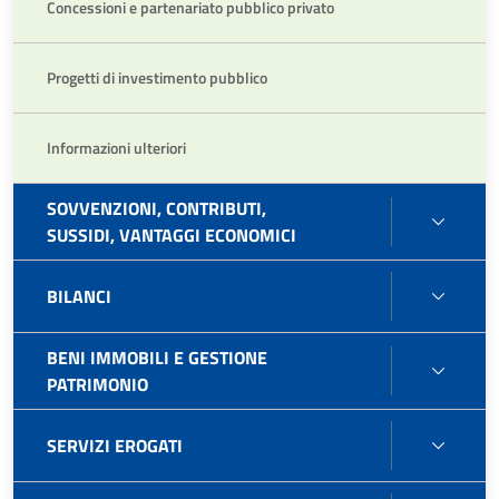
Concessioni e partenariato pubblico privato
Progetti di investimento pubblico
Informazioni ulteriori
SOVVENZIONI, CONTRIBUTI,
SOVVE
SUSSIDI, VANTAGGI ECONOMICI
CONTR
SUSSI
BILAN
BILANCI
VANT
ECON
BENI IMMOBILI E GESTIONE
BENI
PATRIMONIO
IMMOB
E
SERVI
SERVIZI EROGATI
GEST
EROG
PATR