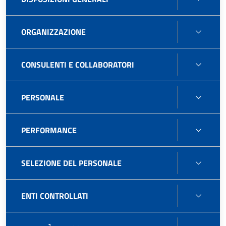
GENE
ORGA
ORGANIZZAZIONE
CONS
CONSULENTI E COLLABORATORI
E
COLL
PERS
PERSONALE
PERF
PERFORMANCE
SELE
SELEZIONE DEL PERSONALE
DEL
PERS
ENTI
ENTI CONTROLLATI
CONT