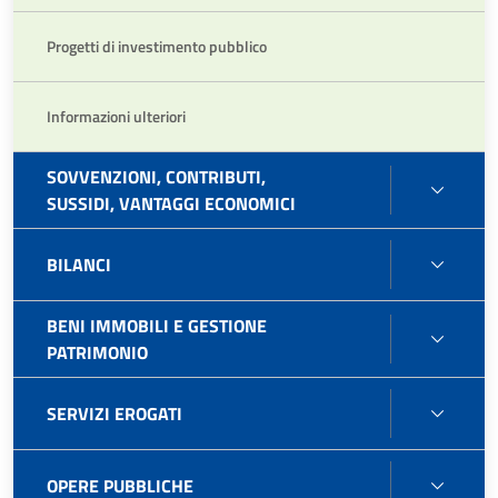
Progetti di investimento pubblico
Informazioni ulteriori
SOVVENZIONI, CONTRIBUTI,
SOVVE
SUSSIDI, VANTAGGI ECONOMICI
CONTR
SUSSI
BILAN
BILANCI
VANT
ECON
BENI IMMOBILI E GESTIONE
BENI
PATRIMONIO
IMMOB
E
SERVI
SERVIZI EROGATI
GEST
EROG
PATR
OPER
OPERE PUBBLICHE