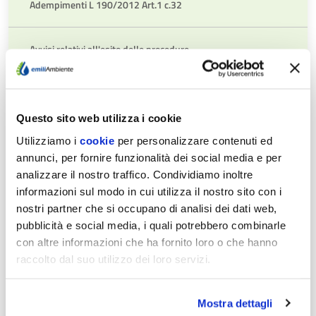
Adempimenti L 190/2012 Art.1 c.32
Avvisi relativi all'esito delle procedure
Commissione giudicatrice
Questo sito web utilizza i cookie
Resoconti della gestione finanziaria dei contratti al
Utilizziamo i
cookie
per personalizzare contenuti ed
termine delle loro esecuzione
annunci, per fornire funzionalità dei social media e per
analizzare il nostro traffico. Condividiamo inoltre
informazioni sul modo in cui utilizza il nostro sito con i
Affidamenti diretti di somma urgenza e di protezione
nostri partner che si occupano di analisi dei dati web,
civile
pubblicità e social media, i quali potrebbero combinarle
con altre informazioni che ha fornito loro o che hanno
Atti relativi alla programmazione di lavori, opere, servizi e
raccolto dal suo utilizzo dei loro servizi.
forniture
Mostra dettagli