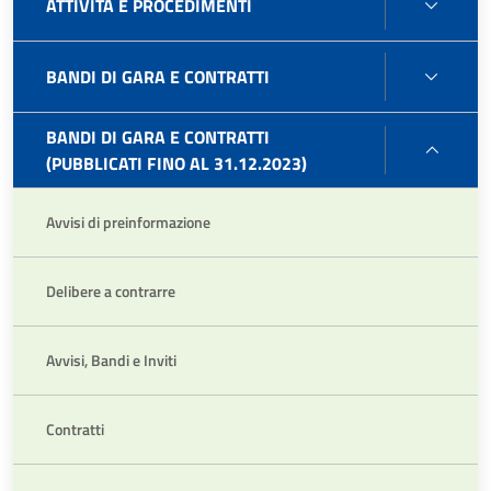
ATTIV
ATTIVITÀ E PROCEDIMENTI
E
PROC
BAND
BANDI DI GARA E CONTRATTI
DI
GARA
BANDI DI GARA E CONTRATTI
BAND
E
(PUBBLICATI FINO AL 31.12.2023)
DI
CONT
GARA
Avvisi di preinformazione
E
CONT
(PUBB
Delibere a contrarre
FINO
AL
31.12
Avvisi, Bandi e Inviti
Contratti