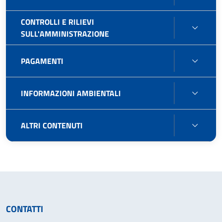
PUBB
CONTROLLI E RILIEVI
CONT
SULL'AMMINISTRAZIONE
E
RILIEV
PAGA
PAGAMENTI
SULL'
INFO
INFORMAZIONI AMBIENTALI
AMBIE
ALTRI
ALTRI CONTENUTI
CONT
CONTATTI