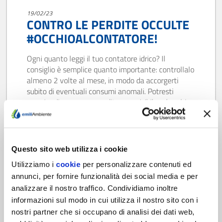
19/02/23
CONTRO LE PERDITE OCCULTE
#OCCHIOALCONTATORE!
Ogni quanto leggi il tuo contatore idrico? Il
consiglio è semplice quanto importante: controllalo
almeno 2 volte al mese, in modo da accorgerti
subito di eventuali consumi anomali. Potresti
scoprire di avere una perdita non visibile ad occhio
nudo e ripararla subito, evitando così bollette da
brividi e ed enormi sprechi d’acqua. È questo il…
Scopri di più
Questo sito web utilizza i cookie
Utilizziamo i
cookie
per personalizzare contenuti ed
annunci, per fornire funzionalità dei social media e per
analizzare il nostro traffico. Condividiamo inoltre
informazioni sul modo in cui utilizza il nostro sito con i
nostri partner che si occupano di analisi dei dati web,