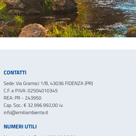
CONTATTI
Sede: Via Gramsci 1/B, 43036 FIDENZA (PR)
C.F. e P.IVA: 02504010345
REA: PR - 243950
Cap. Soc.: € 32.996.992,00 i.v.
info@emiliambiente.it
NUMERI UTILI