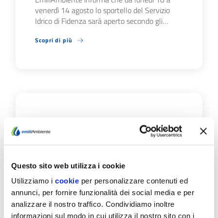
venerdì 14 agosto lo sportello del Servizio
Idrico di Fidenza sarà aperto secondo gli…
Scopri di più
27/07/26
SERVIZIO IDRICO: DA
EMILIAMBIENTE LA NUOVA
GUIDA PER I CITTADINI
Questo sito web utilizza i cookie
EmiliAmbiente ha pubblicato la nuova "Guida
Utilizziamo i
cookie
per personalizzare contenuti ed
al Servizio”: uno strumento pratico ideato per
annunci, per fornire funzionalità dei social media e per
agevolare il rapporto tra l'azienda e i…
analizzare il nostro traffico. Condividiamo inoltre
informazioni sul modo in cui utilizza il nostro sito con i