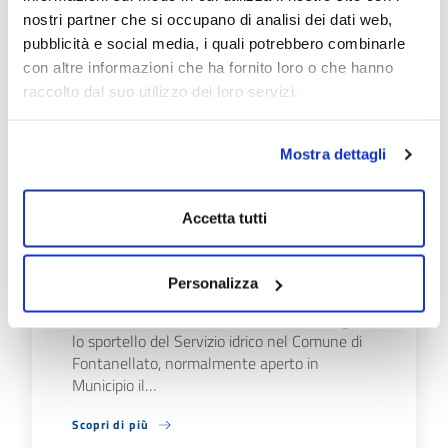
Scopri di più
nostri partner che si occupano di analisi dei dati web,
pubblicità e social media, i quali potrebbero combinarle
con altre informazioni che ha fornito loro o che hanno
raccolto dal suo utilizzo dei loro servizi.
Mostra dettagli
09/07/26
FONTANELLATO E
SALSOMAGGIORE TERME:
Accetta tutti
IL 20 E 21/7 CHIUSURE
AGLI SPORTELLI
Personalizza
EmiliAmbiente informa che: Lunedì 20 luglio
lo sportello del Servizio idrico nel Comune di
Fontanellato, normalmente aperto in
Municipio il…
Scopri di più