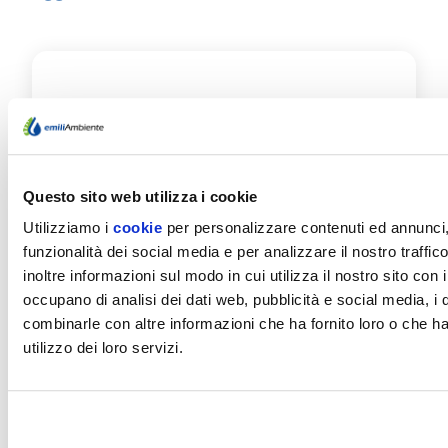
27/07/26
FERRAGOSTO 2026: LE
CHIUSURE AGLI SPORTELLI
E I CANALI PER PARLARE
Questo sito web utilizza i cookie
CON NOI
Utilizziamo i
cookie
per personalizzare contenuti ed annunci,
funzionalità dei social media e per analizzare il nostro traffi
EmiliAmbiente informa che da lunedì 10 a
venerdì 14 agosto lo sportello del Servizio
inoltre informazioni sul modo in cui utilizza il nostro sito con 
Idrico di Fidenza sarà aperto secondo gli…
occupano di analisi dei dati web, pubblicità e social media, i 
combinarle con altre informazioni che ha fornito loro o che h
Scopri di più
utilizzo dei loro servizi.