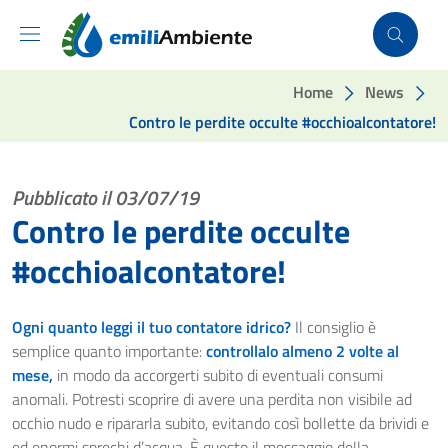
Vai ai contenuti
Vai al footer
Home
News
Contro le perdite occulte #occhioalcontatore!
Pubblicato il 03/07/19
Contro le perdite occulte
#occhioalcontatore!
Ogni quanto leggi il tuo contatore idrico?
Il consiglio è
semplice quanto importante:
controllalo almeno 2 volte al
mese,
in modo da accorgerti subito di eventuali consumi
anomali. Potresti scoprire di avere una perdita non visibile ad
occhio nudo e ripararla subito, evitando così bollette da brividi e
ed enormi sprechi d’acqua. È questo il messaggio della