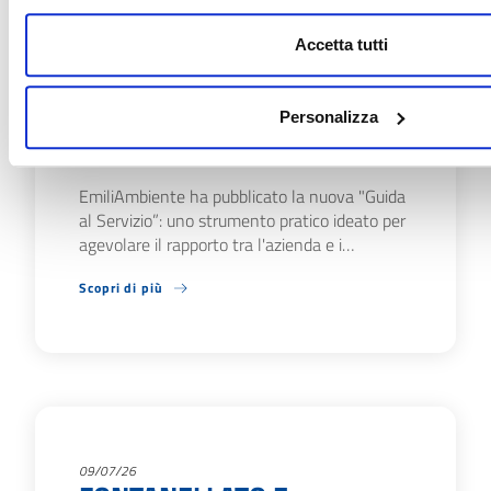
Accetta tutti
27/07/26
SERVIZIO IDRICO: DA
EMILIAMBIENTE LA NUOVA
Personalizza
GUIDA PER I CITTADINI
EmiliAmbiente ha pubblicato la nuova "Guida
al Servizio”: uno strumento pratico ideato per
agevolare il rapporto tra l'azienda e i…
Scopri di più
09/07/26