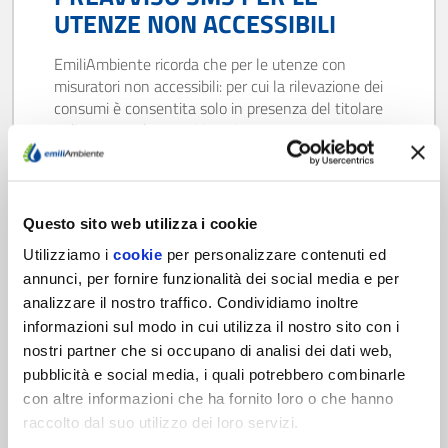
UTENZE NON ACCESSIBILI
EmiliAmbiente ricorda che per le utenze con
misuratori non accessibili: per cui la rilevazione dei
consumi è consentita solo in presenza del titolare
o di persona da questi incaricata oppure
parzialmente accessibili: in cui la rivelazione è
permessa in presenza di una qualunque persona
fisica che consenta l’accesso al luogo in cui si trova
l’apparecchio. Invierà…
Questo sito web utilizza i cookie
Utilizziamo i
cookie
per personalizzare contenuti ed
Scopri di più
annunci, per fornire funzionalità dei social media e per
analizzare il nostro traffico. Condividiamo inoltre
informazioni sul modo in cui utilizza il nostro sito con i
nostri partner che si occupano di analisi dei dati web,
pubblicità e social media, i quali potrebbero combinarle
con altre informazioni che ha fornito loro o che hanno
raccolto dal suo utilizzo dei loro servizi.
04/06/18