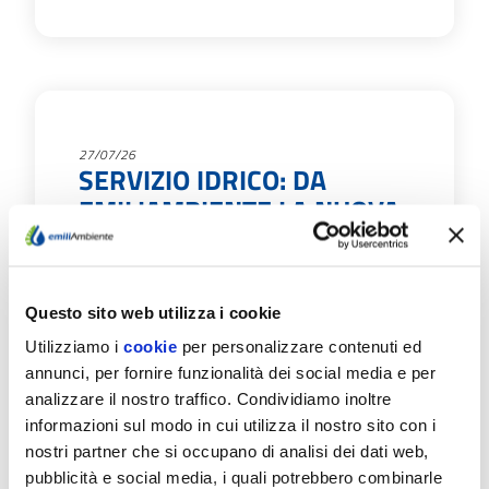
27/07/26
SERVIZIO IDRICO: DA
EMILIAMBIENTE LA NUOVA
GUIDA PER I CITTADINI
EmiliAmbiente ha pubblicato la nuova "Guida
al Servizio”: uno strumento pratico ideato per
Questo sito web utilizza i cookie
agevolare il rapporto tra l'azienda e i…
Utilizziamo i
cookie
per personalizzare contenuti ed
annunci, per fornire funzionalità dei social media e per
Scopri di più
analizzare il nostro traffico. Condividiamo inoltre
informazioni sul modo in cui utilizza il nostro sito con i
nostri partner che si occupano di analisi dei dati web,
pubblicità e social media, i quali potrebbero combinarle