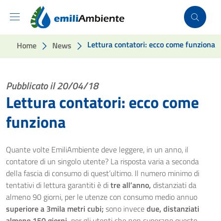
Vai ai contenuti
Vai al footer
Lettura contatori: ecco come funziona
Home
News
Pubblicato il 20/04/18
Lettura contatori: ecco come
funziona
Quante volte EmiliAmbiente deve leggere, in un anno, il
contatore di un singolo utente? La risposta varia a seconda
della fascia di consumo di quest’ultimo. Il numero minimo di
tentativi di lettura garantiti è di
tre all’anno,
distanziati da
almeno 90 giorni, per le utenze con consumo medio annuo
superiore a 3mila metri cubi;
sono invece
due, distanziati
almeno 150 giorni,
per gli utenti che non superano questo