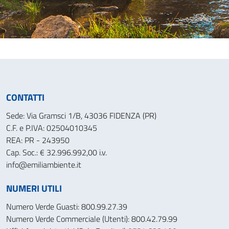
CONTATTI
Sede: Via Gramsci 1/B, 43036 FIDENZA (PR)
C.F. e P.IVA: 02504010345
REA: PR - 243950
Cap. Soc.: € 32.996.992,00 i.v.
info@emiliambiente.it
NUMERI UTILI
Numero Verde Guasti: 800.99.27.39
Numero Verde Commerciale (Utenti): 800.42.79.99