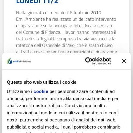
LUNEDÌ 11/2
Nella giornata di mercoledì 6 febbraio 2019
EmiliAmbiente ha realizzato un delicato intervento
di riparazione sulla principale rete idrica a servizio
del Comune di Fidenza. I lavori hanno interessato il
tratto di via Togliatti compreso tra via Vespucci e la
rotatoria dell’Ospedale di Vaio, che è stato chiuso
al traffico per consentire le operazioni di riparazione
della…
Scopri di più
Questo sito web utilizza i cookie
Utilizziamo i
cookie
per personalizzare contenuti ed
annunci, per fornire funzionalità dei social media e per
analizzare il nostro traffico. Condividiamo inoltre
informazioni sul modo in cui utilizza il nostro sito con i
nostri partner che si occupano di analisi dei dati web,
15/11/18
COLLETTAMENTO RAGAZZOLA-
pubblicità e social media, i quali potrebbero combinarle