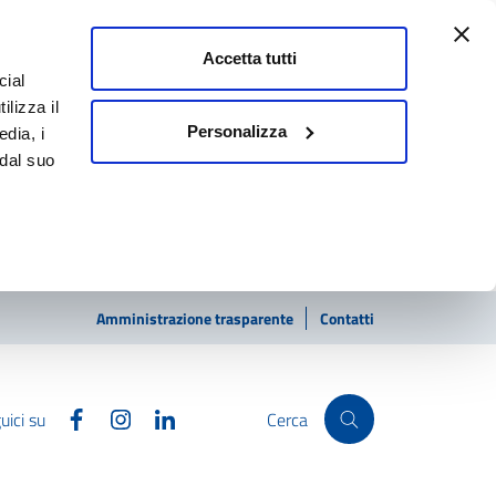
Accetta tutti
cial
ilizza il
Personalizza
edia, i
 dal suo
Amministrazione trasparente
Contatti
Facebook
Instagram
Linkedin
uici su
Cerca