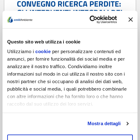
CONVEGNO RICERCA PERDITE:
GLI INTERVENTI INTEGRALI DEI
RELATORI
Pubblichiamo di seguito i filmati integrali degli
interventi dei relatori del Convegno Tecnico
Questo sito web utilizza i cookie
"Ricerca Perdite, Modellazione e
Utilizziamo i
cookie
per personalizzare contenuti ed
Distrettualizzazione nelle Reti di Acquedotto:
annunci, per fornire funzionalità dei social media e per
esperienze a confronto", organizzato da
analizzare il nostro traffico. Condividiamo inoltre
EmiliAmbiente SpA in accordo con Iren SpA e
informazioni sul modo in cui utilizza il nostro sito con i
svoltosi giovedì 22 marzo 2018 al Labirinto della
Masone nell'ambito della prima edizione del
nostri partner che si occupano di analisi dei dati web,
Summit Internazionale "Labirinto d'Acque". A
pubblicità e social media, i quali potrebbero combinarle
fondo…
con altre informazioni che ha fornito loro o che hanno
raccolto dal suo utilizzo dei loro servizi.
Scopri di più
Mostra dettagli