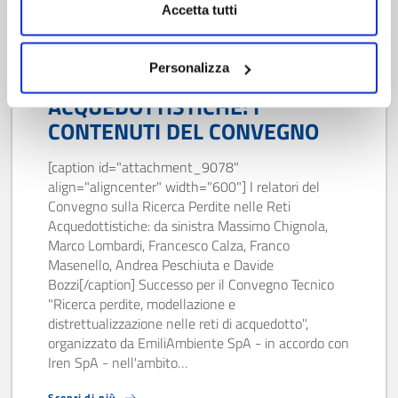
Accetta tutti
23/03/18
Personalizza
RICERCA PERDITE SULLE RETI
ACQUEDOTTISTICHE: I
CONTENUTI DEL CONVEGNO
[caption id="attachment_9078"
align="aligncenter" width="600"] I relatori del
Convegno sulla Ricerca Perdite nelle Reti
Acquedottistiche: da sinistra Massimo Chignola,
Marco Lombardi, Francesco Calza, Franco
Masenello, Andrea Peschiuta e Davide
Bozzi[/caption] Successo per il Convegno Tecnico
"Ricerca perdite, modellazione e
distrettualizzazione nelle reti di acquedotto",
organizzato da EmiliAmbiente SpA - in accordo con
Iren SpA - nell'ambito…
Scopri di più