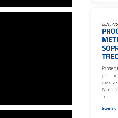
08/07/26
PRO
METE
SOPR
TREC
Prosegue
per l’in
misurazi
l’ammod
su…
Scopri di