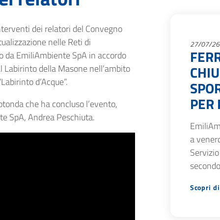
interventi dei relatori del Convegno
ualizzazione nelle Reti di
27/07/26
FERR
to da EmiliAmbiente SpA in accordo
l Labirinto della Masone nell’ambito
CHIU
Labirinto d’Acque”.
SPOR
PER 
otonda che ha concluso l’evento,
te SpA, Andrea Peschiuta.
EmiliAm
a venerd
Servizio
secondo
Scopri di