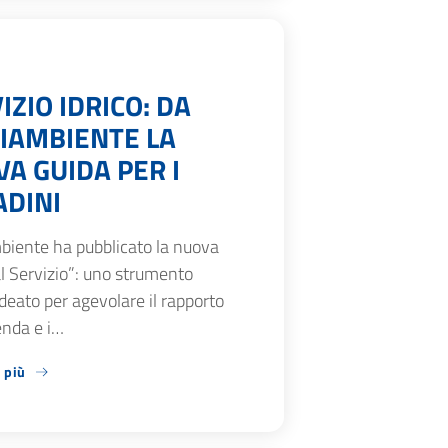
IZIO IDRICO: DA
IAMBIENTE LA
A GUIDA PER I
ADINI
biente ha pubblicato la nuova
l Servizio”: uno strumento
ideato per agevolare il rapporto
ienda e i…
 più