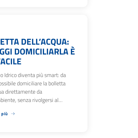
ETTA DELL’ACQUA:
GGI DOMICILIARLA È
FACILE
zio Idrico diventa più smart: da
ossibile domiciliare la bolletta
ua direttamente da
iente, senza rivolgersi al…
 più