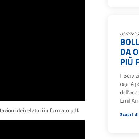
08/07/26
BOLL
DA O
PIÙ 
Il Servi
oggi è p
dell’acq
EmiliAmb
azioni dei relatori in formato pdf.
Scopri di