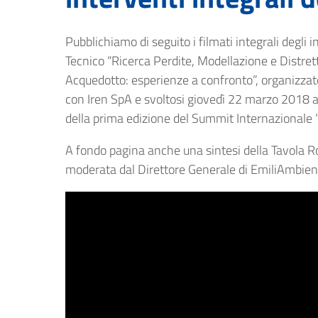
Pubblichiamo di seguito i filmati integrali degli 
Tecnico “Ricerca Perdite, Modellazione e Distrett
Acquedotto: esperienze a confronto”, organizza
con Iren SpA e svoltosi giovedì 22 marzo 2018 a
della prima edizione del Summit Internazionale “
A fondo pagina anche una sintesi della Tavola R
moderata dal Direttore Generale di EmiliAmbien