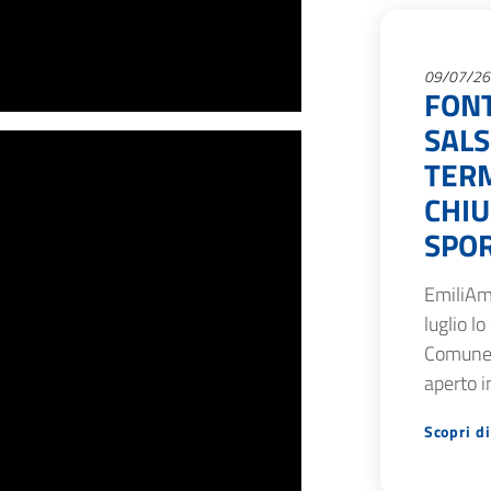
09/07/26
FON
SAL
TERM
CHIU
SPOR
EmiliAm
luglio lo
Comune 
aperto i
Scopri di