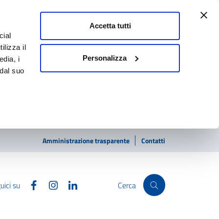
Accetta tutti
cial
ilizza il
Personalizza
edia, i
 dal suo
Amministrazione trasparente
Contatti
Facebook
Instagram
Linkedin
uici su
Cerca