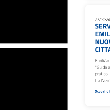
27/07/26
SERV
EMIL
NUOV
CITT
EmiliAm
"Guida a
pratico 
tra l'az
Scopri di