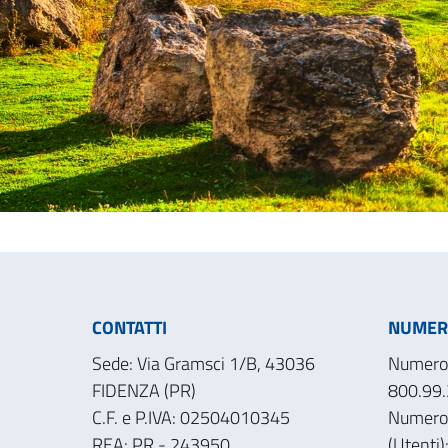
CONTATTI
NUMERI
Sede: Via Gramsci 1/B, 43036
Numero 
FIDENZA (PR)
800.99.
C.F. e P.IVA: 02504010345
Numero
REA: PR - 243950
(Utenti