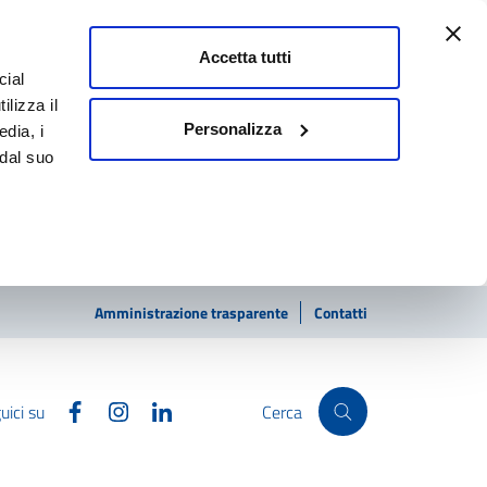
Accetta tutti
cial
ilizza il
Personalizza
edia, i
 dal suo
Amministrazione trasparente
Contatti
Facebook
Instagram
Linkedin
uici su
Cerca