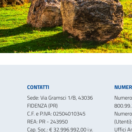
CONTATTI
NUMERI
Sede: Via Gramsci 1/B, 43036
Numero 
FIDENZA (PR)
800.99.
C.F. e P.IVA: 02504010345
Numero
REA: PR - 243950
(Utenti
Cap. Soc.: € 32.996.992,00 i.v.
Uffici A