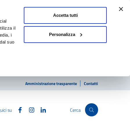
Accetta tutti
cial
ilizza il
Personalizza
edia, i
 dal suo
Amministrazione trasparente
Contatti
Facebook
Instagram
Linkedin
uici su
Cerca