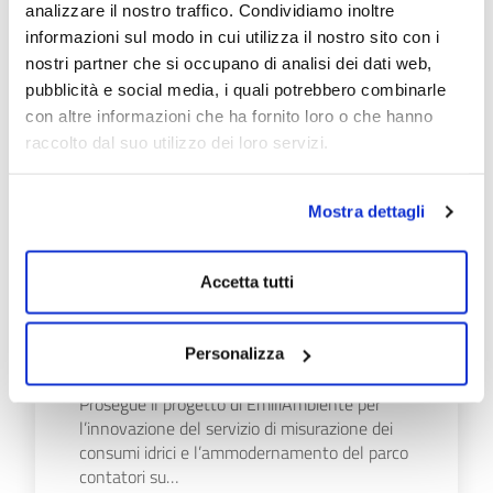
analizzare il nostro traffico. Condividiamo inoltre
Municipio il…
informazioni sul modo in cui utilizza il nostro sito con i
Scopri di più
nostri partner che si occupano di analisi dei dati web,
pubblicità e social media, i quali potrebbero combinarle
con altre informazioni che ha fornito loro o che hanno
raccolto dal suo utilizzo dei loro servizi.
Mostra dettagli
08/07/26
PROGETTO "SMART
Accetta tutti
METER": VIA AI
SOPRALLUOGHI A SISSA
TRECASALI
Personalizza
Prosegue il progetto di EmiliAmbiente per
l’innovazione del servizio di misurazione dei
consumi idrici e l’ammodernamento del parco
contatori su…