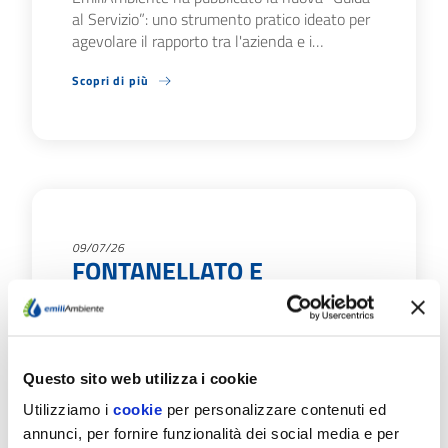
al Servizio”: uno strumento pratico ideato per
agevolare il rapporto tra l'azienda e i…
Scopri di più
09/07/26
FONTANELLATO E
SALSOMAGGIORE TERME:
IL 20 E 21/7 CHIUSURE
AGLI SPORTELLI
Questo sito web utilizza i cookie
EmiliAmbiente informa che: Lunedì 20 luglio
Utilizziamo i
cookie
per personalizzare contenuti ed
lo sportello del Servizio idrico nel Comune di
annunci, per fornire funzionalità dei social media e per
Fontanellato, normalmente aperto in