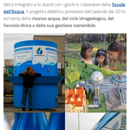
Idrico Integrato e lo stand con i giochi e i laboratori della
Scuola
dell’Acqua
, il progetto didattico promosso dall’azienda dal 2014
sul tema della
risorsa-acqua, del ciclo idrogeologico, del
Servizio Idrico e della sua gestione sostenibile
.