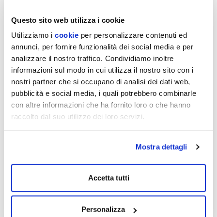
Questo sito web utilizza i cookie
Utilizziamo i
cookie
per personalizzare contenuti ed
annunci, per fornire funzionalità dei social media e per
27/07/26
SERVIZIO IDRICO: DA
analizzare il nostro traffico. Condividiamo inoltre
EMILIAMBIENTE LA NUOVA
informazioni sul modo in cui utilizza il nostro sito con i
nostri partner che si occupano di analisi dei dati web,
GUIDA PER I CITTADINI
pubblicità e social media, i quali potrebbero combinarle
EmiliAmbiente ha pubblicato la nuova "Guida
con altre informazioni che ha fornito loro o che hanno
al Servizio”: uno strumento pratico ideato per
raccolto dal suo utilizzo dei loro servizi.
agevolare il rapporto tra l'azienda e i…
Scopri di più
Mostra dettagli
Accetta tutti
Personalizza