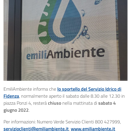
EmiliAmbiente informa che
lo sportello del Servizio Idrico di
Fidenza
, normalmente aperto il sabato dalle 8.30 alle 12.30 in
piazza Ponzi 4, resterà
chiuso
nella mattinata di
sabato 4
giugno 2022
.
Per informazioni: Numero Verde Servizio Clienti 800 427999,
servizioclienti@emiliambiente.it
,
www.emiliambiente.it