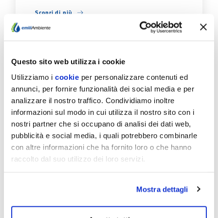
Scopri di più
Questo sito web utilizza i cookie
Utilizziamo i
cookie
per personalizzare contenuti ed
annunci, per fornire funzionalità dei social media e per
09/07/26
analizzare il nostro traffico. Condividiamo inoltre
FONTANELLATO E
informazioni sul modo in cui utilizza il nostro sito con i
SALSOMAGGIORE TERME:
nostri partner che si occupano di analisi dei dati web,
IL 20 E 21/7 CHIUSURE
pubblicità e social media, i quali potrebbero combinarle
AGLI SPORTELLI
con altre informazioni che ha fornito loro o che hanno
raccolto dal suo utilizzo dei loro servizi.
EmiliAmbiente informa che: Lunedì 20 luglio
lo sportello del Servizio idrico nel Comune di
Fontanellato, normalmente aperto in
Mostra dettagli
Municipio il…
Scopri di più