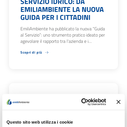
SERVIZIO IDRICO: DA
EMILIAMBIENTE LA NUOVA
GUIDA PER I CITTADINI
EmiliAmbiente ha pubblicato la nuova "Guida
al Servizio”: uno strumento pratico ideato per
agevolare il rapporto tra l'azienda e i…
Scopri di più
09/07/26
FONTANELLATO E
SALSOMAGGIORE TERME:
IL 20 E 21/7 CHIUSURE
Questo sito web utilizza i cookie