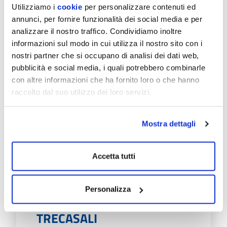
AGLI SPORTELLI
Utilizziamo i
cookie
per personalizzare contenuti ed
annunci, per fornire funzionalità dei social media e per
EmiliAmbiente informa che: Lunedì 20 luglio
analizzare il nostro traffico. Condividiamo inoltre
lo sportello del Servizio idrico nel Comune di
informazioni sul modo in cui utilizza il nostro sito con i
Fontanellato, normalmente aperto in
nostri partner che si occupano di analisi dei dati web,
Municipio il…
pubblicità e social media, i quali potrebbero combinarle
Scopri di più
con altre informazioni che ha fornito loro o che hanno
raccolto dal suo utilizzo dei loro servizi.
Mostra dettagli
Accetta tutti
08/07/26
PROGETTO "SMART
METER": VIA AI
Personalizza
SOPRALLUOGHI A SISSA
TRECASALI