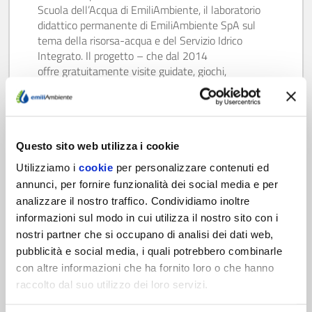
Scuola dell’Acqua di EmiliAmbiente, il laboratorio
didattico permanente di EmiliAmbiente SpA sul
tema della risorsa-acqua e del Servizio Idrico
Integrato. Il progetto – che dal 2014
offre gratuitamente visite guidate, giochi,
esperimenti divertenti, lezioni e incontri alle scuole
per l’infanzia, alle scuole primarie e secondarie
(primo e secondo grado) del territorio –…
Scopri di più
Questo sito web utilizza i cookie
Utilizziamo i
cookie
per personalizzare contenuti ed
annunci, per fornire funzionalità dei social media e per
analizzare il nostro traffico. Condividiamo inoltre
informazioni sul modo in cui utilizza il nostro sito con i
nostri partner che si occupano di analisi dei dati web,
pubblicità e social media, i quali potrebbero combinarle
17/09/20
con altre informazioni che ha fornito loro o che hanno
SCUOLA & COVID-19: COSA
raccolto dal suo utilizzo dei loro servizi.
SUCCEDE SE...