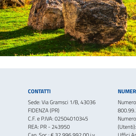
CONTATTI
NUMERI
Sede: Via Gramsci 1/B, 43036
Numero 
FIDENZA (PR)
800.99.
C.F. e P.IVA: 02504010345
Numero
REA: PR - 243950
(Utenti
Cap. Soc.: € 32.996.992,00 i.v.
Uffici A