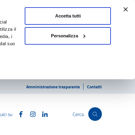
Accetta tutti
cial
ilizza il
Personalizza
edia, i
 dal suo
Amministrazione trasparente
Contatti
Facebook
Instagram
Linkedin
uici su
Cerca