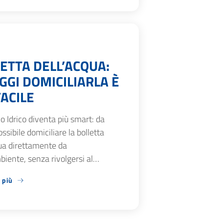
ETTA DELL’ACQUA:
GGI DOMICILIARLA È
FACILE
zio Idrico diventa più smart: da
ossibile domiciliare la bolletta
ua direttamente da
iente, senza rivolgersi al…
 più