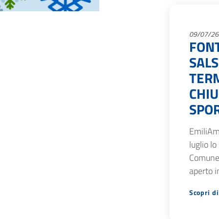
09/07/26
FON
SAL
TERM
CHIU
SPOR
EmiliAm
luglio lo
Comune 
aperto i
Scopri di