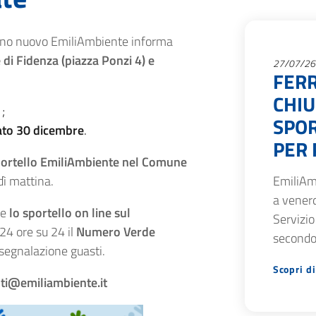
anno nuovo EmiliAmbiente informa
 di Fidenza (piazza Ponzi 4) e
27/07/26
FERR
CHIU
;
SPOR
bato 30 dicembre
.
PER 
 sportello EmiliAmbiente nel Comune
dì mattina.
EmiliAm
a venerd
re
lo sportello on line sul
Servizio
 24 ore su 24 il
Numero Verde
secondo
segnalazione guasti.
Scopri di
nti@emiliambiente.it