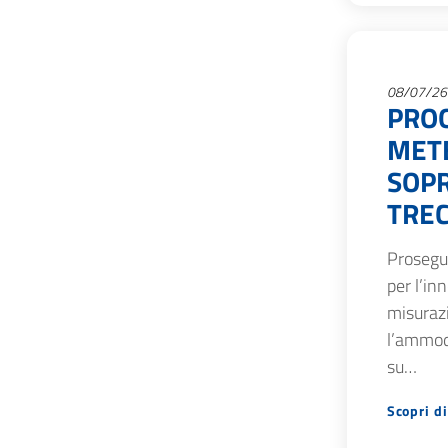
08/07/26
PRO
METE
SOPR
TREC
Prosegue
per l’in
misurazi
l’ammod
su…
Scopri di