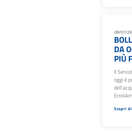
08/07/26
BOLL
DA O
PIÙ 
Il Servi
oggi è p
dell’acq
EmiliAmb
Scopri di