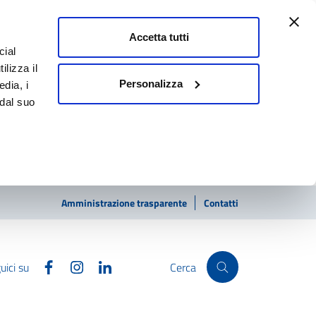
Accetta tutti
cial
ilizza il
Personalizza
edia, i
 dal suo
Amministrazione trasparente
Contatti
Facebook
Instagram
Linkedin
uici su
Cerca