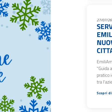
27/07/26
SERV
EMIL
NUOV
CITT
EmiliAm
"Guida a
pratico 
tra l'az
Scopri di