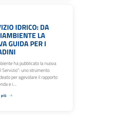
IZIO IDRICO: DA
IAMBIENTE LA
A GUIDA PER I
ADINI
biente ha pubblicato la nuova
l Servizio”: uno strumento
ideato per agevolare il rapporto
ienda e i…
 più