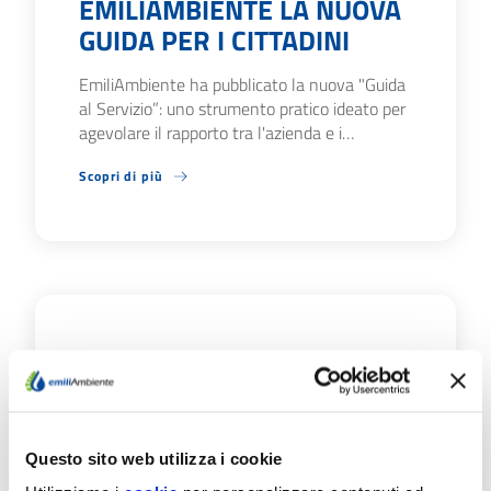
EMILIAMBIENTE LA NUOVA
GUIDA PER I CITTADINI
EmiliAmbiente ha pubblicato la nuova "Guida
al Servizio”: uno strumento pratico ideato per
agevolare il rapporto tra l'azienda e i…
Scopri di più
09/07/26
FONTANELLATO E
SALSOMAGGIORE TERME:
IL 20 E 21/7 CHIUSURE
Questo sito web utilizza i cookie
AGLI SPORTELLI