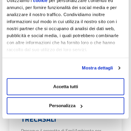
Utilizziamo i
cookie
per personalizzare contenuti ed
EmiliAmbiente informa che: Lunedì 20 luglio
annunci, per fornire funzionalità dei social media e per
lo sportello del Servizio idrico nel Comune di
analizzare il nostro traffico. Condividiamo inoltre
Fontanellato, normalmente aperto in
informazioni sul modo in cui utilizza il nostro sito con i
Municipio il…
nostri partner che si occupano di analisi dei dati web,
pubblicità e social media, i quali potrebbero combinarle
Scopri di più
con altre informazioni che ha fornito loro o che hanno
raccolto dal suo utilizzo dei loro servizi.
Mostra dettagli
Accetta tutti
08/07/26
PROGETTO "SMART
METER": VIA AI
Personalizza
SOPRALLUOGHI A SISSA
TRECASALI
Prosegue il progetto di EmiliAmbiente per