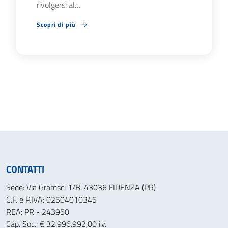
rivolgersi al…
Scopri di più
CONTATTI
Sede: Via Gramsci 1/B, 43036 FIDENZA (PR)
C.F. e P.IVA: 02504010345
REA: PR - 243950
Cap. Soc.: € 32.996.992,00 i.v.