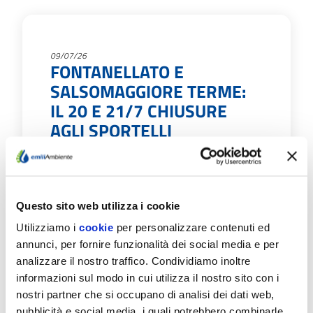
09/07/26
FONTANELLATO E
SALSOMAGGIORE TERME:
IL 20 E 21/7 CHIUSURE
AGLI SPORTELLI
EmiliAmbiente informa che: Lunedì 20 luglio
lo sportello del Servizio idrico nel Comune di
Fontanellato, normalmente aperto in
Municipio il…
Questo sito web utilizza i cookie
Utilizziamo i
cookie
per personalizzare contenuti ed
Scopri di più
annunci, per fornire funzionalità dei social media e per
analizzare il nostro traffico. Condividiamo inoltre
informazioni sul modo in cui utilizza il nostro sito con i
nostri partner che si occupano di analisi dei dati web,
pubblicità e social media, i quali potrebbero combinarle