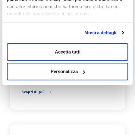
con altre informazioni che ha fornito loro o che hanno
raccolto dal suo utilizzo dei loro servizi.
08/07/26
PROGETTO "SMART
METER": VIA AI
Mostra dettagli
SOPRALLUOGHI A SISSA
TRECASALI
Accetta tutti
Prosegue il progetto di EmiliAmbiente per
l’innovazione del servizio di misurazione dei
Personalizza
consumi idrici e l’ammodernamento del parco
contatori su…
Scopri di più