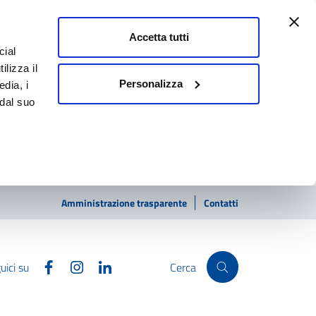
Accetta tutti
cial
ilizza il
Personalizza
edia, i
 dal suo
Amministrazione trasparente
Contatti
Facebook
Instagram
Linkedin
uici su
Cerca