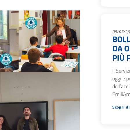
08/07/26
BOLL
DA O
PIÙ 
Il Servi
oggi è p
dell’acq
EmiliAmb
Scopri di