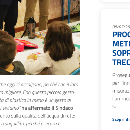
08/07/26
PRO
METE
SOPR
TREC
Prosegue
per l’in
he oggi ci accolgono, perché con il loro
misurazi
o migliore. Con questo piccolo gesto
l’ammod
ta di plastica in meno è un gesto di
su…
i viviamo”
ha affermato il Sindaco
nto sulla qualità dell’acqua di rete:
Scopri di
tranquillità, perché è sicura e