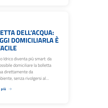
ETTA DELL’ACQUA:
GGI DOMICILIARLA È
FACILE
zio Idrico diventa più smart: da
ossibile domiciliare la bolletta
ua direttamente da
iente, senza rivolgersi al…
 più