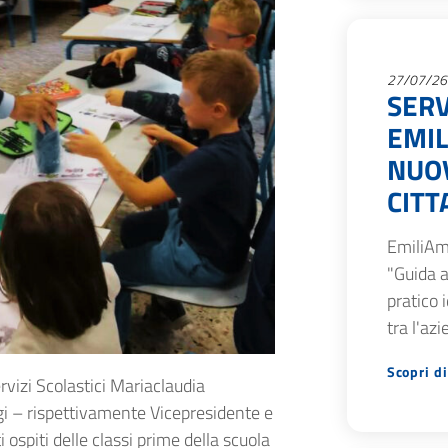
27/07/26
SERV
EMIL
NUOV
CITT
EmiliAm
"Guida a
pratico 
tra l'az
Scopri di
rvizi Scolastici Mariaclaudia
rgi – rispettivamente Vicepresidente e
ospiti delle classi prime della scuola