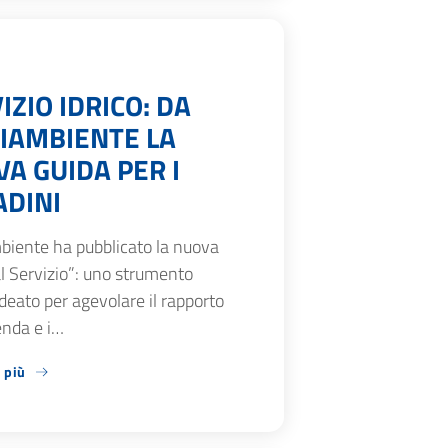
IZIO IDRICO: DA
IAMBIENTE LA
A GUIDA PER I
ADINI
biente ha pubblicato la nuova
l Servizio”: uno strumento
ideato per agevolare il rapporto
ienda e i…
 più