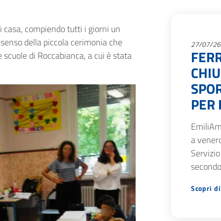
i casa, compiendo tutti i giorni un
l senso della piccola cerimonia che
27/07/26
FERR
e scuole di Roccabianca, a cui è stata
CHIU
SPOR
PER 
EmiliAm
a venerd
Servizio
secondo
Scopri di