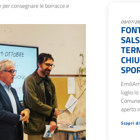
e per consegnare le borracce e
09/07/26
FON
SAL
TERM
CHIU
SPOR
EmiliAm
luglio lo
Comune 
aperto i
Scopri di