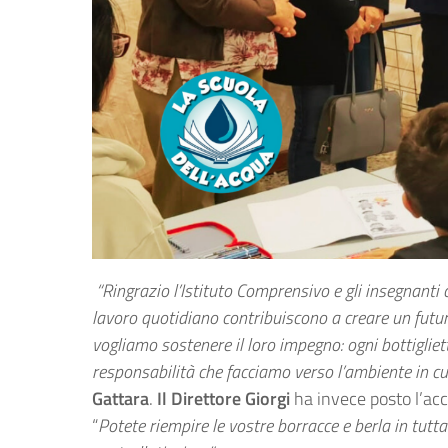
“Ringrazio l’Istituto Comprensivo e gli insegnanti c
lavoro quotidiano contribuiscono a creare un futur
vogliamo sostenere il loro impegno: ogni bottigliet
responsabilità che facciamo verso l’ambiente in cu
Gattara
.
Il Direttore Giorgi
ha invece posto l’acce
“
Potete riempire le vostre borracce e berla in tutta 