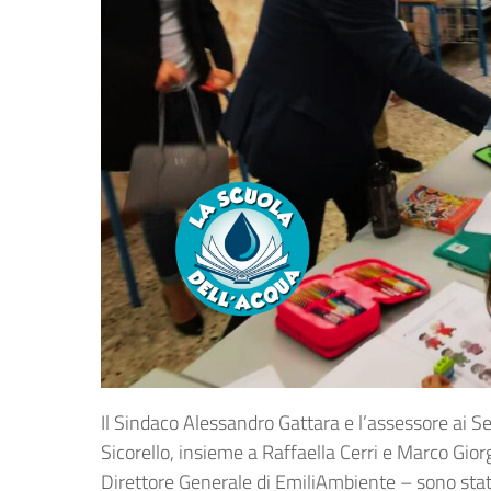
Il Sindaco Alessandro Gattara e l’assessore ai Se
Sicorello, insieme a Raffaella Cerri e Marco Gio
Direttore Generale di EmiliAmbiente – sono stati 