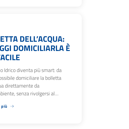
ETTA DELL’ACQUA:
GGI DOMICILIARLA È
FACILE
zio Idrico diventa più smart: da
ossibile domiciliare la bolletta
ua direttamente da
iente, senza rivolgersi al…
 più