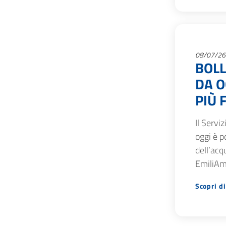
08/07/26
BOLL
DA O
PIÙ 
Il Servi
oggi è p
dell’acq
EmiliAmb
Scopri di