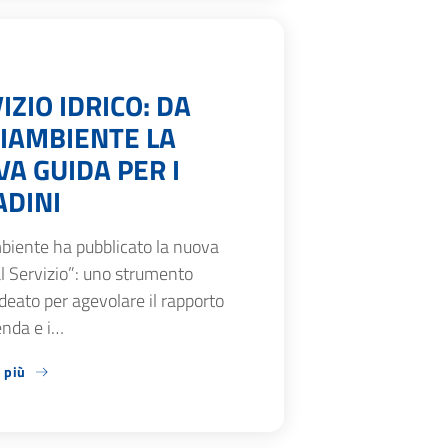
IZIO IDRICO: DA
IAMBIENTE LA
A GUIDA PER I
ADINI
biente ha pubblicato la nuova
l Servizio”: uno strumento
ideato per agevolare il rapporto
ienda e i…
 più