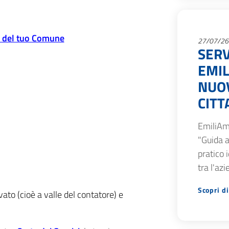
o del tuo Comune
27/07/26
SERV
EMIL
NUOV
CITT
EmiliAm
"Guida a
pratico 
tra l'az
Scopri di
ato (cioè a valle del contatore) e