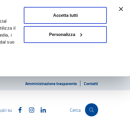
Accetta tutti
cial
ilizza il
Personalizza
edia, i
 dal suo
Amministrazione trasparente
Contatti
Facebook
Instagram
Linkedin
uici su
Cerca