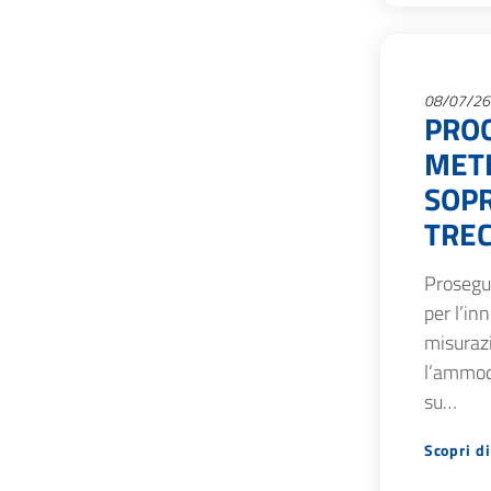
08/07/26
PRO
METE
SOPR
TREC
Prosegue
per l’in
misurazi
l’ammod
su…
Scopri di