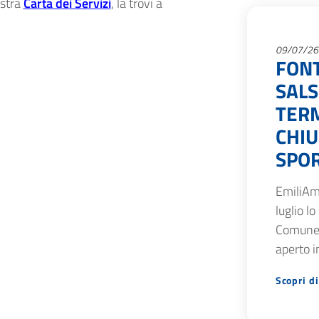
ostra
Carta dei Servizi
, la trovi a
09/07/26
FON
SAL
TERM
CHIU
SPOR
EmiliAm
luglio lo
Comune 
aperto i
Scopri di