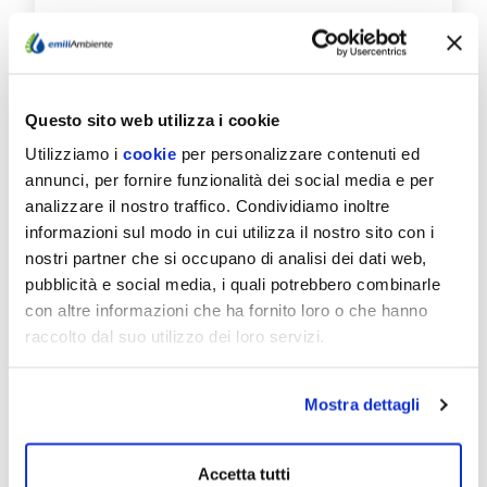
Questo sito web utilizza i cookie
Utilizziamo i
cookie
per personalizzare contenuti ed
09/07/26
annunci, per fornire funzionalità dei social media e per
FONTANELLATO E
analizzare il nostro traffico. Condividiamo inoltre
SALSOMAGGIORE TERME:
informazioni sul modo in cui utilizza il nostro sito con i
IL 20 E 21/7 CHIUSURE
nostri partner che si occupano di analisi dei dati web,
AGLI SPORTELLI
pubblicità e social media, i quali potrebbero combinarle
con altre informazioni che ha fornito loro o che hanno
EmiliAmbiente informa che: Lunedì 20 luglio
raccolto dal suo utilizzo dei loro servizi.
lo sportello del Servizio idrico nel Comune di
Fontanellato, normalmente aperto in
Municipio il…
Mostra dettagli
Scopri di più
Accetta tutti