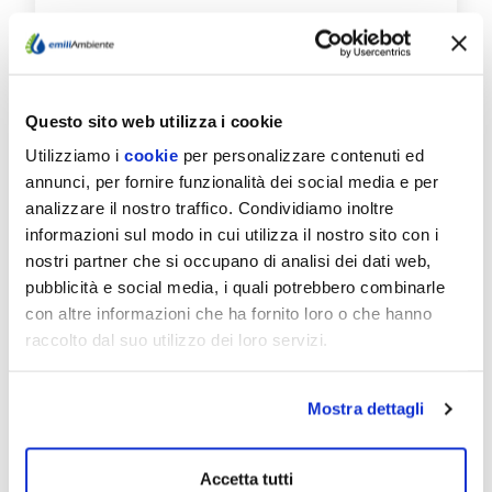
Questo sito web utilizza i cookie
Utilizziamo i
cookie
per personalizzare contenuti ed
09/07/26
annunci, per fornire funzionalità dei social media e per
FONTANELLATO E
analizzare il nostro traffico. Condividiamo inoltre
SALSOMAGGIORE TERME:
informazioni sul modo in cui utilizza il nostro sito con i
IL 20 E 21/7 CHIUSURE
nostri partner che si occupano di analisi dei dati web,
AGLI SPORTELLI
pubblicità e social media, i quali potrebbero combinarle
con altre informazioni che ha fornito loro o che hanno
EmiliAmbiente informa che: Lunedì 20 luglio
raccolto dal suo utilizzo dei loro servizi.
lo sportello del Servizio idrico nel Comune di
Fontanellato, normalmente aperto in
Municipio il…
Mostra dettagli
Scopri di più
Accetta tutti