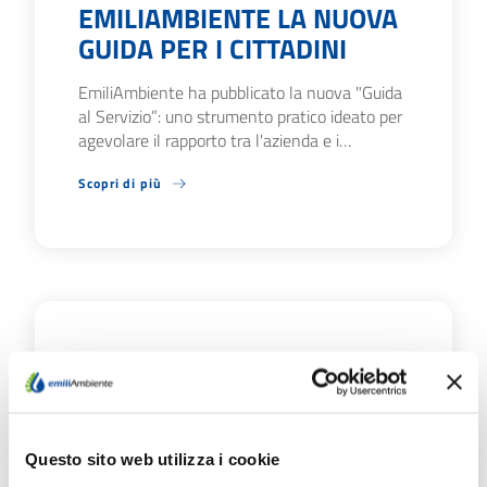
EMILIAMBIENTE LA NUOVA
GUIDA PER I CITTADINI
EmiliAmbiente ha pubblicato la nuova "Guida
al Servizio”: uno strumento pratico ideato per
agevolare il rapporto tra l'azienda e i…
Scopri di più
09/07/26
FONTANELLATO E
SALSOMAGGIORE TERME:
IL 20 E 21/7 CHIUSURE
Questo sito web utilizza i cookie
AGLI SPORTELLI