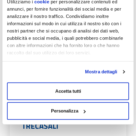
Utilizziamo i
cookie
per personalizzare contenuti ed
annunci, per fornire funzionalità dei social media e per
EmiliAmbiente informa che: Lunedì 20 luglio
analizzare il nostro traffico. Condividiamo inoltre
lo sportello del Servizio idrico nel Comune di
Fontanellato, normalmente aperto in
informazioni sul modo in cui utilizza il nostro sito con i
Municipio il…
nostri partner che si occupano di analisi dei dati web,
pubblicità e social media, i quali potrebbero combinarle
Scopri di più
con altre informazioni che ha fornito loro o che hanno
raccolto dal suo utilizzo dei loro servizi.
Mostra dettagli
Accetta tutti
08/07/26
PROGETTO "SMART
METER": VIA AI
Personalizza
SOPRALLUOGHI A SISSA
TRECASALI