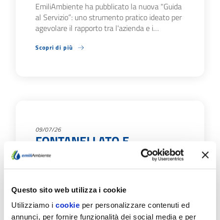
EmiliAmbiente ha pubblicato la nuova "Guida
al Servizio”: uno strumento pratico ideato per
agevolare il rapporto tra l'azienda e i…
Scopri di più
09/07/26
FONTANELLATO E
SALSOMAGGIORE TERME:
IL 20 E 21/7 CHIUSURE
AGLI SPORTELLI
Questo sito web utilizza i cookie
EmiliAmbiente informa che: Lunedì 20 luglio
Utilizziamo i
cookie
per personalizzare contenuti ed
lo sportello del Servizio idrico nel Comune di
annunci, per fornire funzionalità dei social media e per