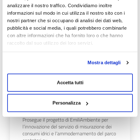
Fontanellato, normalmente aperto in
analizzare il nostro traffico. Condividiamo inoltre
Municipio il…
informazioni sul modo in cui utilizza il nostro sito con i
nostri partner che si occupano di analisi dei dati web,
Scopri di più
pubblicità e social media, i quali potrebbero combinarle
con altre informazioni che ha fornito loro o che hanno
raccolto dal suo utilizzo dei loro servizi.
Mostra dettagli
08/07/26
PROGETTO "SMART
Accetta tutti
METER": VIA AI
SOPRALLUOGHI A SISSA
Personalizza
TRECASALI
Prosegue il progetto di EmiliAmbiente per
l’innovazione del servizio di misurazione dei
consumi idrici e l’ammodernamento del parco