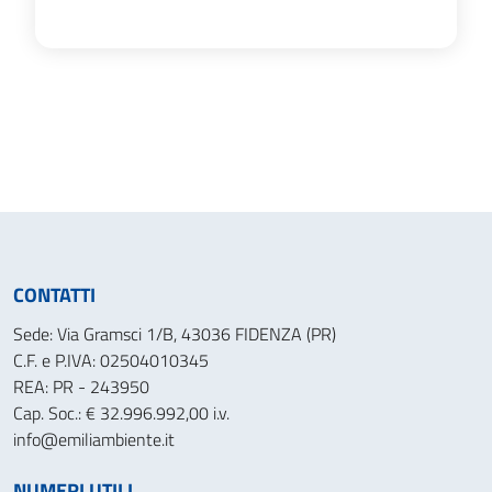
CONTATTI
Sede: Via Gramsci 1/B, 43036 FIDENZA (PR)
C.F. e P.IVA: 02504010345
REA: PR - 243950
Cap. Soc.: € 32.996.992,00 i.v.
info@emiliambiente.it
NUMERI UTILI