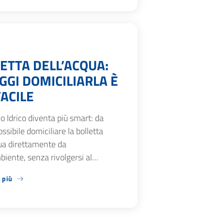
ETTA DELL’ACQUA:
GGI DOMICILIARLA È
FACILE
zio Idrico diventa più smart: da
ossibile domiciliare la bolletta
ua direttamente da
iente, senza rivolgersi al…
 più