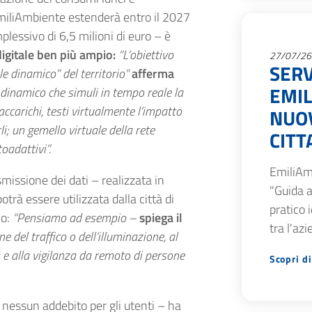
iliAmbiente estenderà entro il 2027
plessivo di 6,5 milioni di euro – è
digitale ben più ampio:
“L’obiettivo
27/07/26
SERV
le dinamico” del territorio”
afferma
EMIL
dinamico che simuli in tempo reale la
ccarichi, testi virtualmente l’impatto
NUOV
i; un gemello virtuale della rete
CITT
oadattivi”.
EmiliAm
missione dei dati – realizzata in
"Guida a
à essere utilizzata dalla città di
pratico 
co:
“Pensiamo ad esempio –
spiega il
tra l'az
e del traffico o dell’illuminazione, al
e alla vigilanza da remoto di persone
Scopri di
nessun addebito per gli utenti – ha