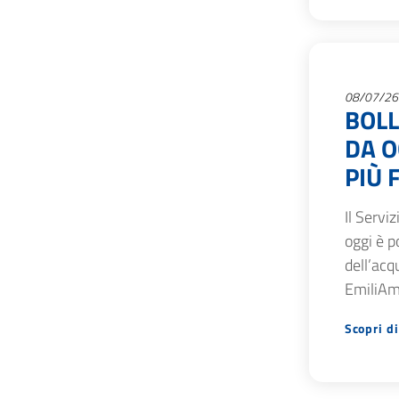
08/07/26
BOLL
DA O
PIÙ 
Il Servi
oggi è p
dell’acq
EmiliAmb
Scopri di