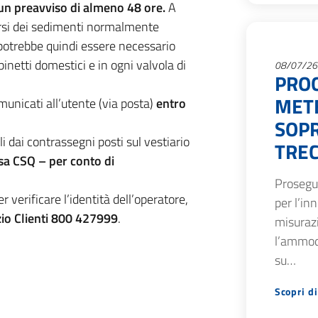
n un preavviso di almeno 48 ore.
A
arsi dei sedimenti normalmente
; potrebbe quindi essere necessario
rubinetti domestici e in ogni valvola di
08/07/26
PRO
METE
municati all’utente (via posta)
entro
SOPR
li dai contrassegni posti sul vestiario
TREC
a CSQ – per conto di
Prosegue
r verificare l’identità dell’operatore,
per l’in
io Clienti 800 427999
.
misurazi
l’ammod
su…
Scopri di