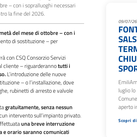
bre – con i sopralluoghi necessari
tro la fine del 2026.
09/07/26
FON
metà del mese di ottobre – con i
SAL
ento di sostituzione – per
TERM
CHIU
rrà con CSQ Consorzio Servizi
 al cliente – riguarderanno
tutti i
SPOR
so.
L’introduzione delle nuove
EmiliAm
tuzione – o l’installazione, dove
luglio lo
he, rubinetti di arresto e valvole
Comune 
aperto i
ata
gratuitamente, senza nessun
cun intervento sull’impianto privato.
Scopri di
effettuata
una breve interruzione
ta e orario saranno comunicati