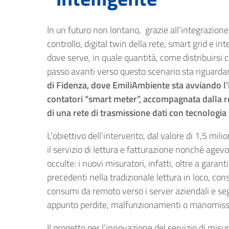
In un futuro non lontano, grazie all’integrazion
controllo, digital twin della rete, smart grid e int
dove serve, in quale quantità, come distribuirsi
passo avanti verso questo scenario sta riguard
di Fidenza, dove EmiliAmbiente sta avviando l’
contatori “smart meter”, accompagnata dalla r
di una rete di trasmissione dati con tecnolog
L’obiettivo dell’intervento, dal valore di 1,5 mili
il servizio di lettura e fatturazione nonché agevol
occulte: i nuovi misuratori, infatti, oltre a garan
precedenti nella tradizionale lettura in loco, c
consumi da remoto verso i server aziendali e s
appunto perdite, malfunzionamenti o manomissi
Il progetto per l’innovazione del servizio di misu