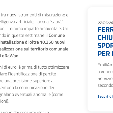
e tra nuovi strumenti di misurazione e
elligenza artificiale, l’acqua “saprà”
27/07/26
FERR
 con il minimo impatto ambientale. Un
ando in queste settimane
il Comune
CHIU
installazione di oltre 10.250 nuovi
SPOR
ealizzazione sul territorio comunale
PER 
ia LoRaWan
.
EmiliAm
oni di euro, è prima di tutto ottimizzare
a venerd
are l’identificazione di perdite
Servizio
tire una precisione superiore ai
secondo
onsentono la comunicazione dei
egnalano eventuali anomalie (come
Scopri di
oni).
razione dei consumi idrici e