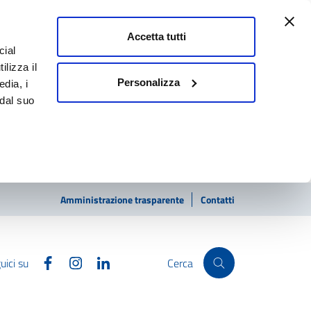
Accetta tutti
cial
ilizza il
Personalizza
edia, i
 dal suo
Amministrazione trasparente
Contatti
Facebook
Instagram
Linkedin
uici su
Cerca