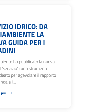
IZIO IDRICO: DA
IAMBIENTE LA
A GUIDA PER I
ADINI
biente ha pubblicato la nuova
l Servizio”: uno strumento
ideato per agevolare il rapporto
ienda e i…
 più