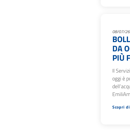
08/07/26
BOLL
DA O
PIÙ 
Il Servi
oggi è p
dell’acq
EmiliAmb
Scopri di