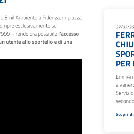
llo EmiliAmbiente a Fidenza, in piazza
to sempre esclusivamente su
27/07/26
FERR
999 – rende ora possibile
l’accesso
n utente allo sportello e di una
CHIU
SPOR
PER 
EmiliAm
a venerd
Servizio
secondo
Scopri di