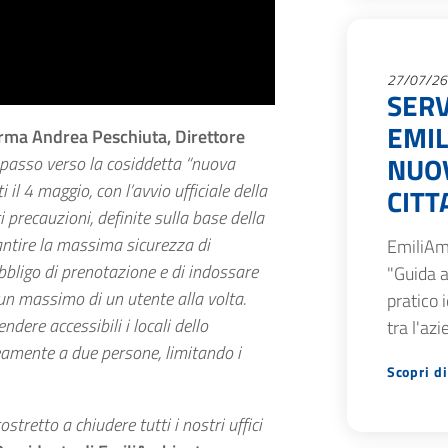
27/07/26
SERV
EMIL
rma Andrea Peschiuta, Direttore
NUOV
passo verso la cosiddetta “nuova
i il 4 maggio, con l’avvio ufficiale della
CITT
 precauzioni, definite sulla base della
antire la massima sicurezza di
EmiliAm
’obbligo di prenotazione e di indossare
"Guida a
un massimo di un utente alla volta.
pratico 
ndere accessibili i locali dello
tra l'az
neamente a due persone, limitando i
Scopri di
stretto a chiudere tutti i nostri uffici