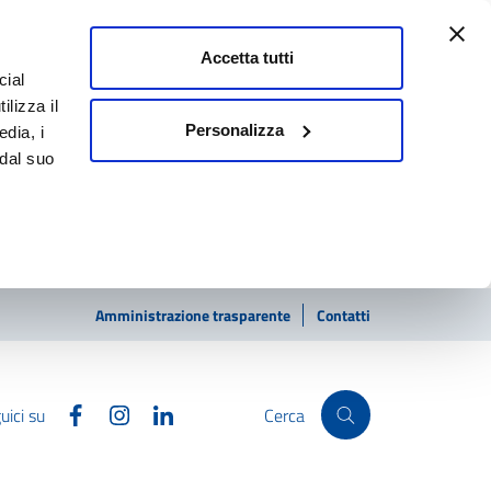
Accetta tutti
cial
ilizza il
Personalizza
edia, i
 dal suo
Amministrazione trasparente
Contatti
Facebook
Instagram
Linkedin
uici su
Cerca