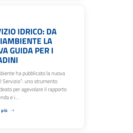
IZIO IDRICO: DA
IAMBIENTE LA
A GUIDA PER I
ADINI
biente ha pubblicato la nuova
l Servizio”: uno strumento
ideato per agevolare il rapporto
ienda e i…
 più