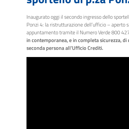
Inaugurato oggi il secondo ingresso dello sporte
Ponzi 4: la ristrutturazione dell’ufficio – aper
appuntamento tramite il Numero Verde 800 427
in contemporanea, e in completa sicurezza, di u
seconda persona all’Ufficio Crediti.