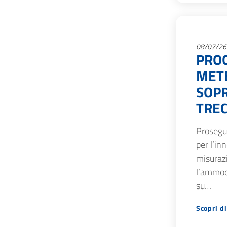
08/07/26
PRO
METE
SOPR
TREC
Prosegue
per l’in
misurazi
l’ammod
su…
Scopri di