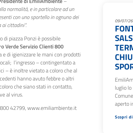
Presidente di EmiliAmbiente
–
la normalità, e in particolare ad un
esenti con uno sportello in ognuno dei
09/07/26
i cittadini”.
FON
SAL
o di piazza Ponzi è possibile
TERM
o Verde Servizio Clienti 800
 e di igienizzare le mani con prodotti
CHIU
locali; l’ingresso – contingentato a
SPOR
 – è inoltre vietato a coloro che al
edenti hanno avuto febbre o altri
EmiliAm
coloro che siano stati in contatto,
luglio lo
ve al virus.
Comune 
aperto i
ti 800 42799, www.emiliambiente.it
Scopri di