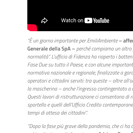
“È un giorno importante per EmiliAmbiente
– affe
Generale della SpA –
perché compiamo un altro 
normalità”. L’ufficio di Fidenza ha riaperto i battent
Fase Due su tutto il Paese, e con alcune importanti
normativa nazionale e regionale, finalizzate a gar
operatori e cittadini serviti: tra queste – oltre all
la mascherina – anche l’ingresso contingentato a 
Questi lavori di ristrutturazione ci consentono di re
sportello e quelli dell’Ufficio Credito contempora
tempi di attesa dei cittadini”.
“Dopo la fase più grave della pandemia, che ci ha co