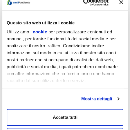
Questo sito web utilizza i cookie
09/07/26
FONTANELLATO E
Utilizziamo i
cookie
per personalizzare contenuti ed
annunci, per fornire funzionalità dei social media e per
SALSOMAGGIORE TERME:
analizzare il nostro traffico. Condividiamo inoltre
IL 20 E 21/7 CHIUSURE
informazioni sul modo in cui utilizza il nostro sito con i
AGLI SPORTELLI
nostri partner che si occupano di analisi dei dati web,
pubblicità e social media, i quali potrebbero combinarle
EmiliAmbiente informa che: Lunedì 20 luglio
con altre informazioni che ha fornito loro o che hanno
lo sportello del Servizio idrico nel Comune di
raccolto dal suo utilizzo dei loro servizi.
Fontanellato, normalmente aperto in
Municipio il…
Mostra dettagli
Scopri di più
Accetta tutti