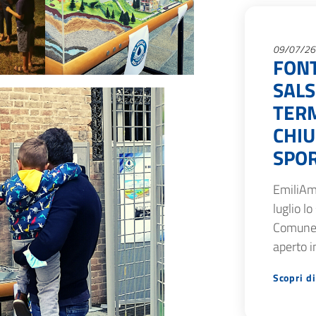
09/07/26
FON
SAL
TERM
CHIU
SPOR
EmiliAm
luglio lo
Comune 
aperto i
Scopri di