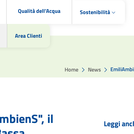
Qualità dell’Acqua
Sostenibilità
Area Clienti
EmiliAmbie
Home
News
mbienS", il
Leggi anc
Bassa