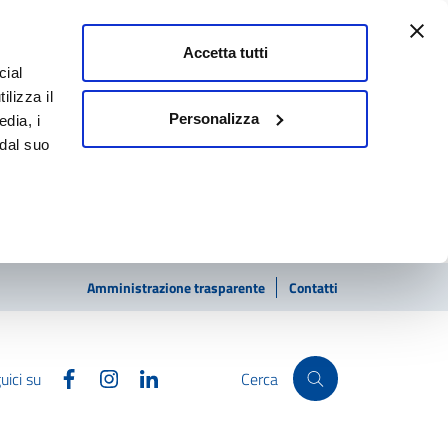
Accetta tutti
cial
ilizza il
Personalizza
edia, i
 dal suo
Amministrazione trasparente
Contatti
Facebook
Instagram
Linkedin
uici su
Cerca