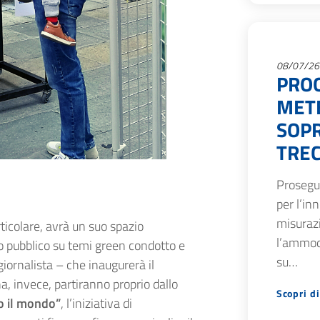
08/07/26
PRO
METE
SOPR
TREC
Prosegue
per l’in
misurazi
rticolare, avrà un suo spazio
l’ammod
to pubblico su temi green condotto e
su…
iornalista – che inaugurerà il
, invece, partiranno proprio dallo
Scopri di
o il mondo”
, l’iniziativa di