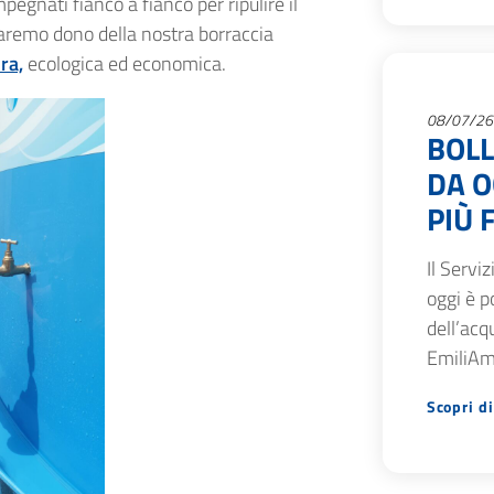
egnati fianco a fianco per ripulire il
i faremo dono della nostra borraccia
ra,
ecologica ed economica.
08/07/26
BOLL
DA O
PIÙ 
Il Servi
oggi è p
dell’acq
EmiliAmb
Scopri di