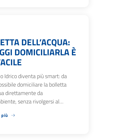
ETTA DELL’ACQUA:
GGI DOMICILIARLA È
FACILE
zio Idrico diventa più smart: da
ossibile domiciliare la bolletta
ua direttamente da
iente, senza rivolgersi al…
 più