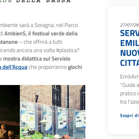
biente sarà a Soragna, nel Parco
27/07/26
SERV
di
AmbienS, il festival verde della
EMIL
ntanone
– che offrirà a tutti
NUOV
 dicendo ancora una volta #plastica?
la
mostra didattica sul Servizio
CITT
 dell’Acqua
che proporranno
giochi
EmiliAm
"Guida a
pratico 
tra l'az
Scopri di