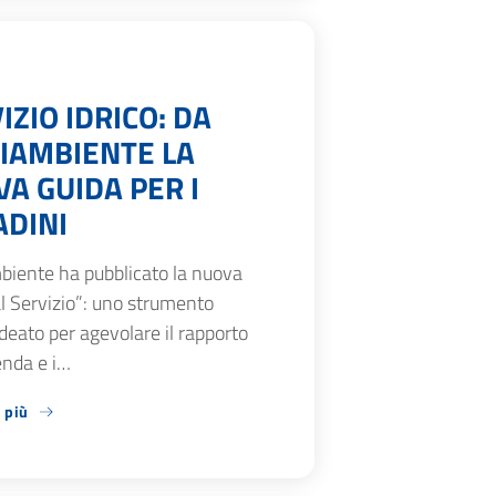
IZIO IDRICO: DA
IAMBIENTE LA
A GUIDA PER I
ADINI
biente ha pubblicato la nuova
l Servizio”: uno strumento
ideato per agevolare il rapporto
ienda e i…
 più