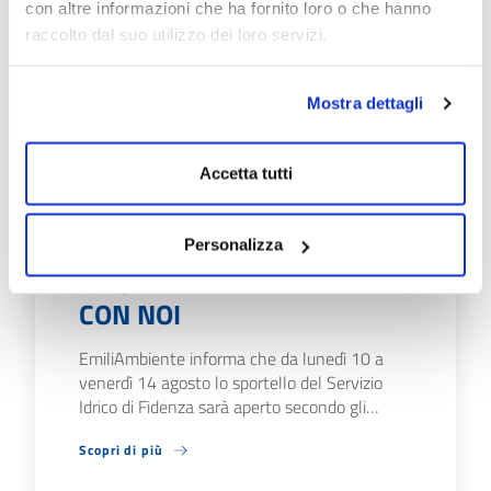
con altre informazioni che ha fornito loro o che hanno
raccolto dal suo utilizzo dei loro servizi.
Leggi anche
Mostra dettagli
Accetta tutti
27/07/26
FERRAGOSTO 2026: LE
CHIUSURE AGLI SPORTELLI
Personalizza
E I CANALI PER PARLARE
CON NOI
EmiliAmbiente informa che da lunedì 10 a
venerdì 14 agosto lo sportello del Servizio
Idrico di Fidenza sarà aperto secondo gli…
Scopri di più