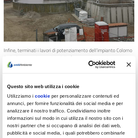
Infine, terminati i lavori di potenziamento dell’impianto Colorno
Sud e la messa in esercizio della fognatura in pressione, si
procederà allo smantellamento dell’impianto Colorno Nord, con
la sola esclusione della stazione di sollevamento, che manterrà
la sua funzione.
Questo sito web utilizza i cookie
L’intero progetto è stato realizzato quasi interamente senza
Utilizziamo i
cookie
per personalizzare contenuti ed
interferire con l’attività degli impianti, che hanno continuato ad
annunci, per fornire funzionalità dei social media e per
operare ordinariamente e con poche riduzioni d’efficienza. La
analizzare il nostro traffico. Condividiamo inoltre
conclusione dei lavori, con la piena operatività del nuovo
informazioni sul modo in cui utilizza il nostro sito con i
assetto, è prevista per maggio 2021.
nostri partner che si occupano di analisi dei dati web,
pubblicità e social media, i quali potrebbero combinarle