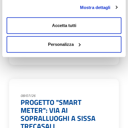
AGLI SPORTELLI
Mostra dettagli
EmiliAmbiente informa che: Lunedì 20 luglio
lo sportello del Servizio idrico nel Comune di
Accetta tutti
Fontanellato, normalmente aperto in
Municipio il…
Personalizza
Scopri di più
08/07/26
PROGETTO "SMART
METER": VIA AI
SOPRALLUOGHI A SISSA
TRECASALI