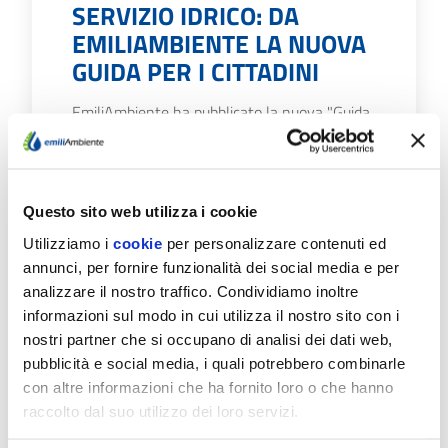
SERVIZIO IDRICO: DA
EMILIAMBIENTE LA NUOVA
GUIDA PER I CITTADINI
EmiliAmbiente ha pubblicato la nuova "Guida
al Servizio”: uno strumento pratico ideato per
agevolare il rapporto tra l'azienda e i…
Scopri di più
Questo sito web utilizza i cookie
Utilizziamo i
cookie
per personalizzare contenuti ed
annunci, per fornire funzionalità dei social media e per
analizzare il nostro traffico. Condividiamo inoltre
informazioni sul modo in cui utilizza il nostro sito con i
nostri partner che si occupano di analisi dei dati web,
09/07/26
pubblicità e social media, i quali potrebbero combinarle
FONTANELLATO E
con altre informazioni che ha fornito loro o che hanno
SALSOMAGGIORE TERME:
raccolto dal suo utilizzo dei loro servizi.
IL 20 E 21/7 CHIUSURE