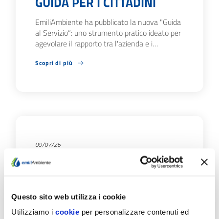
GUIDA PER I CITTADINI
EmiliAmbiente ha pubblicato la nuova "Guida
al Servizio”: uno strumento pratico ideato per
agevolare il rapporto tra l'azienda e i…
Scopri di più
09/07/26
FONTANELLATO E
SALSOMAGGIORE TERME:
IL 20 E 21/7 CHIUSURE
AGLI SPORTELLI
Questo sito web utilizza i cookie
Utilizziamo i
cookie
per personalizzare contenuti ed
EmiliAmbiente informa che: Lunedì 20 luglio