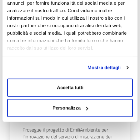
annunci, per fornire funzionalità dei social media e per
lo sportello del Servizio idrico nel Comune di
analizzare il nostro traffico. Condividiamo inoltre
Fontanellato, normalmente aperto in
informazioni sul modo in cui utilizza il nostro sito con i
Municipio il…
nostri partner che si occupano di analisi dei dati web,
Scopri di più
pubblicità e social media, i quali potrebbero combinarle
con altre informazioni che ha fornito loro o che hanno
raccolto dal suo utilizzo dei loro servizi.
Mostra dettagli
08/07/26
Accetta tutti
PROGETTO "SMART
METER": VIA AI
SOPRALLUOGHI A SISSA
Personalizza
TRECASALI
Prosegue il progetto di EmiliAmbiente per
l’innovazione del servizio di misurazione dei